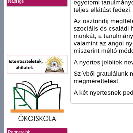
egyetemi tanulmányok
Napi ige
teljes ellátást fedezi.
Az ösztöndíj megítélé
szociális és családi 
munkát; a tanulmány
valamint az angol ny
miszerint méltó módo
A nyertes jelöltek ne
Szívből gratulálunk 
megmérettetést!
A két nyertesnek ped
Partnereink