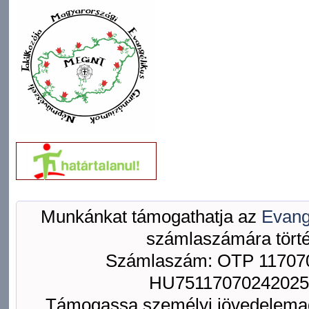
Munkánkat támogathatja az
Evang
számlaszámára törté
Számlaszám: OTP 117070
HU75117070242025
Támogassa személyi jövedelemad