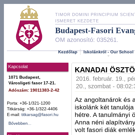
TIMOR DOMINI PRINCIPIUM SCIEN
ISMERET KEZDETE
Budapest-Fasori Evan
OM azonosító: 035261.
Kezdőlap
Iskolánkról - Our School
Kapcsolat
KANADAI ÖSZTÖ
1071 Budapest,
2016. február. 19., pé
Városligeti fasor 17-21.
20., szombat - 08:02:
Adószám: 19011383-2-42
Az angoltanárok és 
Porta: +36-1/321-1200
iskolánk két tanulój
Titkárság: +36-1/322-4406
hétre. A tanulmányi 
E-mail:
titkarsag@fasori.hu
Anna néni alapítványa
Bővebben...
volt fasori diák emlé