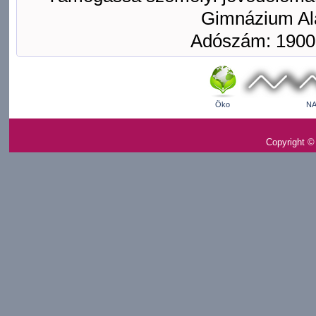
Gimnázium Ala
Adószám: 1900
Öko
NA
Copyright ©