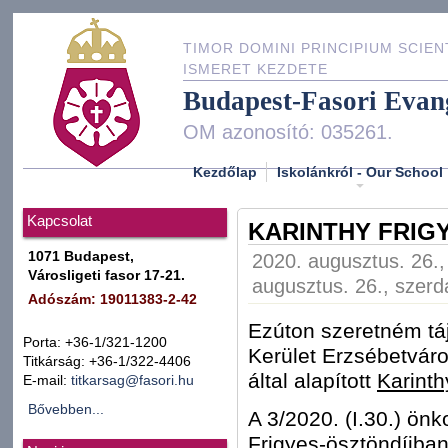
TIMOR DOMINI PRINCIPIUM SCIEN
ISMERET KEZDETE
Budapest-Fasori Evan
OM azonosító: 035261.
Kezdőlap
Iskolánkról - Our School
Kapcsolat
KARINTHY FRIG
1071 Budapest,
2020. augusztus. 26.,
Városligeti fasor 17-21.
augusztus. 26., szerd
Adószám: 19011383-2-42
Ezúton szeretném tá
Porta: +36-1/321-1200
Kerület Erzsébetvár
Titkárság: +36-1/322-4406
által alapított
Karinth
E-mail:
titkarsag@fasori.hu
Bővebben...
A 3/2020. (I.30.) ön
Frigyes-ösztöndíjban 