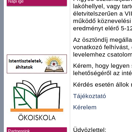
Napi ige
lakóhellyel, vagy tar
életvitelszerűen a VI
működő köznevelési 
eredményt elérő 5-12
Az ösztöndíj megállap
vonatkozó felhívást,
levelemhez csatolom
Kérem, hogy legyen s
lehetőségéről az inté
Kérdés esetén állok
Tájékoztató
Kérelem
Üdvözlettel:
Partnereink