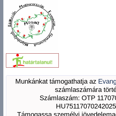
Munkánkat támogathatja az
Evang
számlaszámára törté
Számlaszám: OTP 117070
HU75117070242025
Támogassa személyi jövedelemad