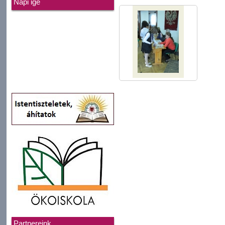
Napi ige
Partnereink