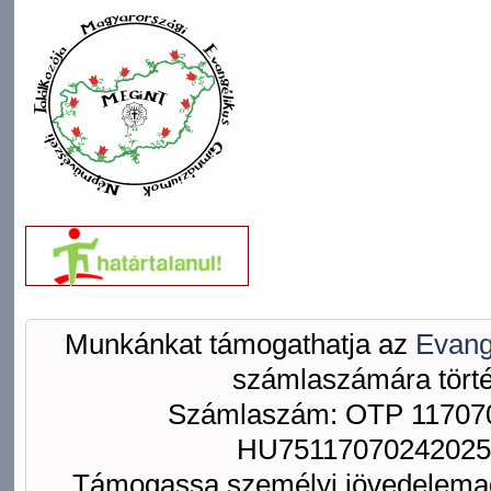
Munkánkat támogathatja az
Evang
számlaszámára törté
Számlaszám: OTP 117070
HU75117070242025
Támogassa személyi jövedelemad