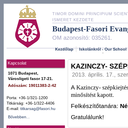
TIMOR DOMINI PRINCIPIUM SCIEN
ISMERET KEZDETE
Budapest-Fasori Evan
OM azonosító: 035261.
Kezdőlap
Iskolánkról - Our School
Kapcsolat
KAZINCZY- SZÉP
1071 Budapest,
2013. április. 17., sz
Városligeti fasor 17-21.
Adószám: 19011383-2-42
A
Kazinczy- szépkiejté
minősítést kapott.
Porta: +36-1/321-1200
Titkárság: +36-1/322-4406
Felkészítőtanára:
Né
E-mail:
titkarsag@fasori.hu
Gratulálunk!
Bővebben...