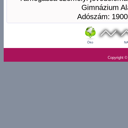
Gimnázium Ala
Adószám: 1900
Öko
NA
Copyright ©