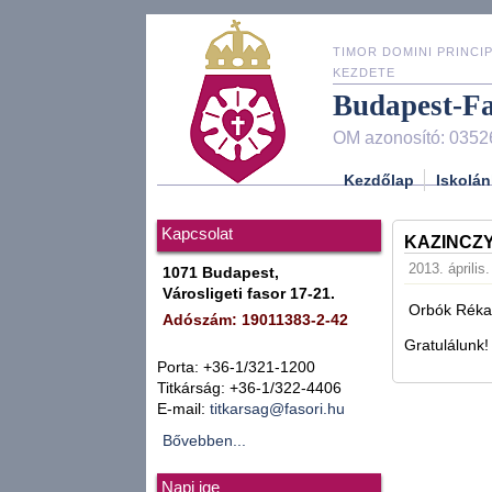
TIMOR DOMINI PRINCIP
KEZDETE
Budapest-F
OM azonosító: 0352
Kezdőlap
Iskolán
Kapcsolat
KAZINCZY
2013. április
1071 Budapest,
Városligeti fasor 17-21.
Orbók Réka(7
Adószám: 19011383-2-42
Gratulálunk!
Porta: +36-1/321-1200
Titkárság: +36-1/322-4406
E-mail:
titkarsag@fasori.hu
Bővebben...
Napi ige