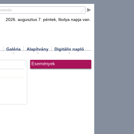
2026. augusztus 7. péntek, Ibolya napja van.
d
Galéria
Alapítvány
Digitális napló
Események
.