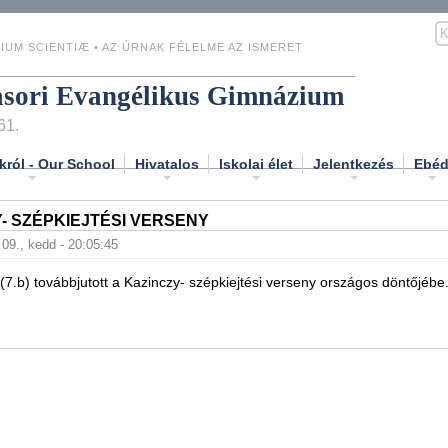
IUM SCIENTIÆ • AZ ÚRNAK FÉLELME AZ ISMERET
asori Evangélikus Gimnázium
61.
król - Our School
Hivatalos
Iskolai élet
Jelentkezés
Ebé
- SZÉPKIEJTÉSI VERSENY
. 09., kedd - 20:05:45
.b) továbbjutott a Kazinczy- szépkiejtési verseny országos döntőjébe