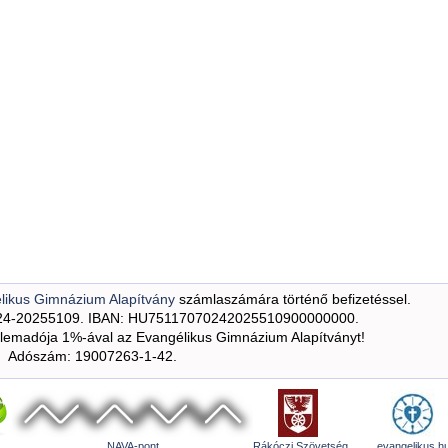
likus Gimnázium Alapítvány
számlaszámára történő befizetéssel.
24-20255109. IBAN: HU75117070242025510900000000.
emadója 1%-ával az Evangélikus Gimnázium Alapítványt!
Adószám: 19007263-1-42.
NAVA-pont
Rákóczi Szövetség
evangelikus.h