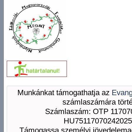
Munkánkat támogathatja az
Evang
számlaszámára törté
Számlaszám: OTP 117070
HU75117070242025
Támogassa személyi jövedelemad