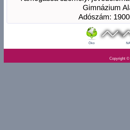
Gimnázium Ala
Adószám: 1900
Öko
NA
Copyright ©