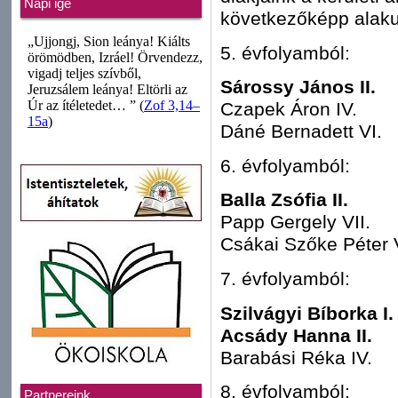
Napi ige
következőképp alaku
5. évfolyamból:
Sárossy János II.
Czapek Áron IV.
Dáné Bernadett VI.
6. évfolyamból:
Balla Zsófia II.
Papp Gergely VII.
Csákai Szőke Péter V
7. évfolyamból:
Szilvágyi Bíborka I
Acsády Hanna II.
Barabási Réka IV.
8. évfolyamból:
Partnereink