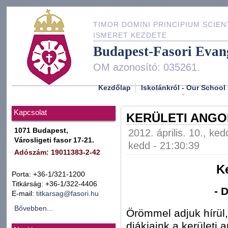
TIMOR DOMINI PRINCIPIUM SCIEN
ISMERET KEZDETE
Budapest-Fasori Evan
OM azonosító: 035261.
Kezdőlap
Iskolánkról - Our School
Kapcsolat
KERÜLETI ANGOL
1071 Budapest,
2012. április. 10., ke
Városligeti fasor 17-21.
kedd - 21:30:39
Adószám: 19011383-2-42
K
Porta: +36-1/321-1200
Titkárság: +36-1/322-4406
- 
E-mail:
titkarsag@fasori.hu
Bővebben...
Örömmel adjuk hírül,
diákjaink a kerületi