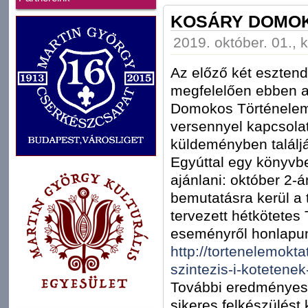
KOSÁRY DOMO
2019. október. 01., 
Az előző két eszten
megfelelően ebben a
Domokos Történelemve
versennyel kapcsolat
küldeményben találj
Egyúttal egy könyvb
ajánlani: október 2
bemutatásra kerül a 
tervezett hétkötetes 
eseményről honlapu
http://tortenelemokt
szintezis-i-kotetene
További eredményes 
sikeres felkészülést