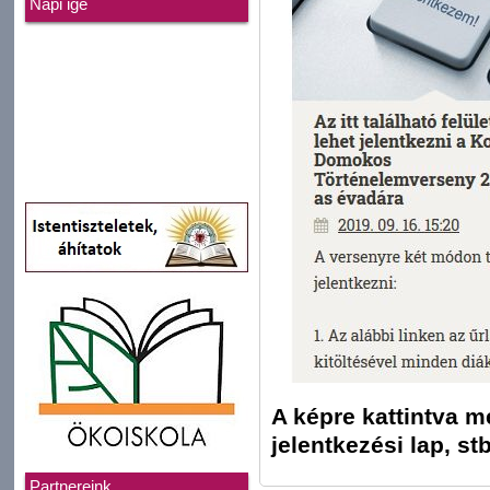
Napi ige
A képre kattintva me
jelentkezési lap, stb
Partnereink