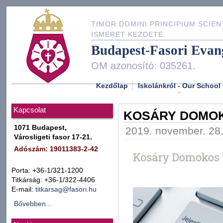
TIMOR DOMINI PRINCIPIUM SCIEN
ISMERET KEZDETE
Budapest-Fasori Evan
OM azonosító: 035261.
Kezdőlap
Iskolánkról - Our School
Kapcsolat
KOSÁRY DOMO
1071 Budapest,
2019. november. 28.,
Városligeti fasor 17-21.
Adószám: 19011383-2-42
Porta: +36-1/321-1200
Titkárság: +36-1/322-4406
E-mail:
titkarsag@fasori.hu
Bővebben...