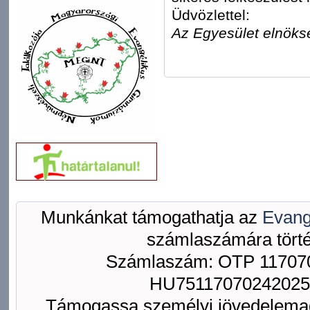
Üdvözlettel:
Az Egyesület elnöks
Munkánkat támogathatja az
Evang
számlaszámára törté
Számlaszám: OTP 117070
HU75117070242025
Támogassa személyi jövedelemad