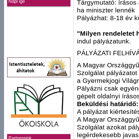
Tárgymutató: írásos 
Napi ige
ha miniszter lennék
Pályázhat: 8-18 év k
"Milyen rendeletet 
indul pályázatunk.
PÁLYÁZATI FELHÍV
A Magyar Országgyű
Szolgálat pályázatot
a Gyermekjogi Világ
Pályázni csak egyé
gépelt oldalnyi íráso
Beküldési határidő:
A pályázat kiértesíté
A Magyar Országgyű
Szolgálat azokat pál
legérdekesebb javasl
Partnereink