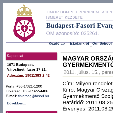
TIMOR DOMINI PRINCIPIUM SCIEN
ISMERET KEZDETE
Budapest-Fasori Evan
OM azonosító: 035261.
Kezdőlap
Iskolánkról - Our School
Kapcsolat
MAGYAR ORSZÁG
GYERMEKMENTŐ
1071 Budapest,
Városligeti fasor 17-21.
2011. július. 15., pén
Adószám: 19011383-2-42
Cím: Milyen rendelet
Porta: +36-1/321-1200
Kiíró: Magyar Orszá
Titkárság: +36-1/322-4406
Gyermekmentő Szolg
E-mail:
titkarsag@fasori.hu
Határidő: 2011.08.25
Bővebben...
Érvényes: 2011.08.2