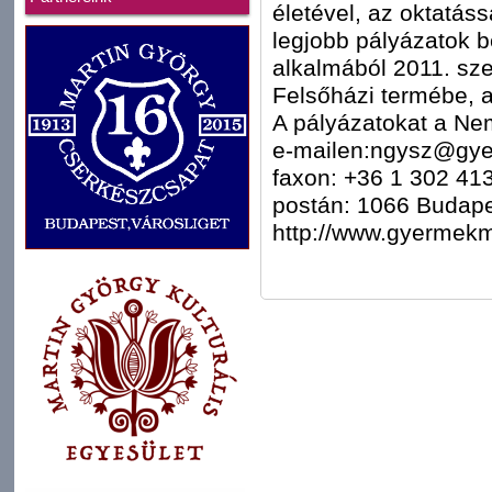
életével, az oktatáss
legjobb pályázatok b
alkalmából 2011. sz
Felsőházi termébe, a
A pályázatokat a Ne
e-mailen:ngysz@gy
faxon: +36 1 302 41
postán: 1066 Budapes
http://www.gyermek