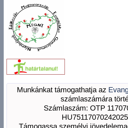
Munkánkat támogathatja az
Evang
számlaszámára törté
Számlaszám: OTP 117070
HU75117070242025
Támogassa személyi jövedelemad