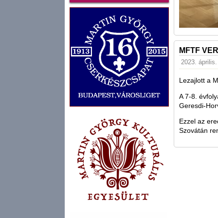
MFTF VER
2023. április
Lezajlott a 
A 7-8. évfol
Geresdi-Horv
Ezzel az er
Szovátán re