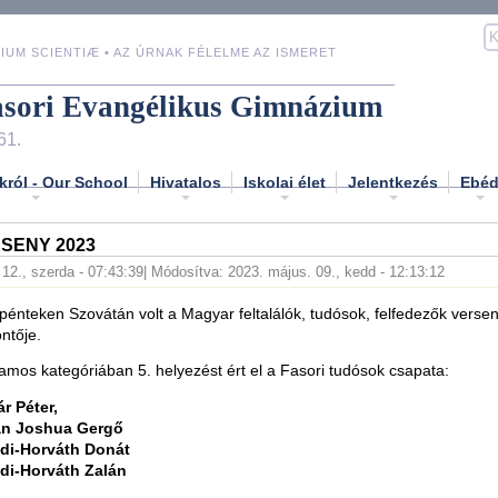
IUM SCIENTIÆ • AZ ÚRNAK FÉLELME AZ ISMERET
asori Evangélikus Gimnázium
61.
król - Our School
Hivatalos
Iskolai élet
Jelentkezés
Ebé
SENY 2023
. 12., szerda - 07:43:39
| Módosítva: 2023. május. 09., kedd - 12:13:12
pénteken Szovátán volt a Magyar feltalálók, tudósok, felfedezők verse
ntője.
yamos kategóriában 5. helyezést ért el a Fasori tudósok csapata:
r Péter,
an Joshua Gergő
di-Horváth Donát
di-Horváth Zalán