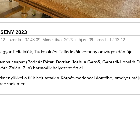
SENY 2023
. 12., szerda - 07:43:39
| Módosítva: 2023. május. 09., kedd - 12:13:12
Magyar Feltalálók, Tudósok és Felfedezők verseny országos döntője.
yamos csapat (Bodnár Péter, Dorrian Joshua Gergő, Geresdi-Horváth D
áth Zalán, 7. a) harmadik helyezést ért el.
edményükkel a fiúk bejutottak a Kárpát-medencei döntőbe, amelyet má
ndeznek meg .