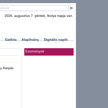
2026. augusztus 7. péntek, Ibolya napja van.
d
Galéria
Alapítvány
Digitális napló
Események
ny Kárpát-