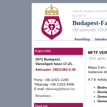
TIMOR DOMINI PRINCIP
KEZDETE
Budapest-F
OM azonosító: 0352
Kezdőlap
Iskolán
Kapcsolat
MFTF VER
2023. április
1071 Budapest,
Városligeti fasor 17-21.
Május 5-én, 
Adószám: 19011383-2-42
medencei dö
A 7-8. évfol
Porta: +36-1/321-1200
Titkárság: +36-1/322-4406
Bodná
E-mail:
titkarsag@fasori.hu
Dorri
Bővebben...
Geres
Geres
Napi ige