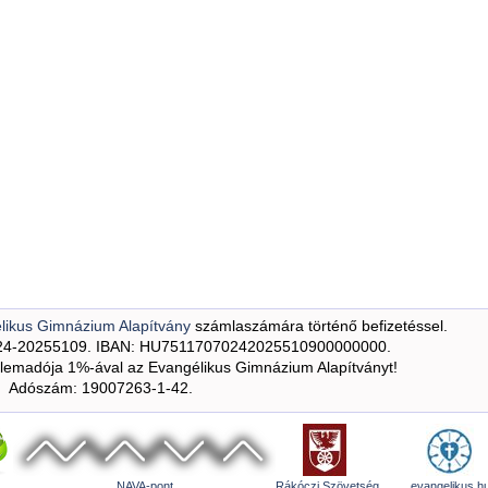
likus Gimnázium Alapítvány
számlaszámára történő befizetéssel.
24-20255109. IBAN: HU75117070242025510900000000.
emadója 1%-ával az Evangélikus Gimnázium Alapítványt!
Adószám: 19007263-1-42.
NAVA-pont
Rákóczi Szövetség
evangelikus.h