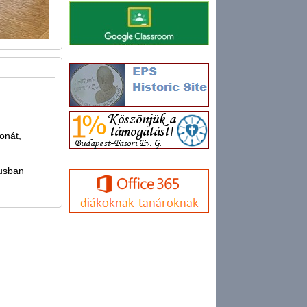
onát,
jusban