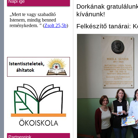
Napi ige
Dorkának gratulálun
kívánunk!
Felkészítő tanárai: 
Partnereink