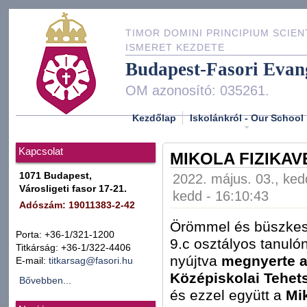
TIMOR DOMINI PRINCIPIUM SCIEN
ISMERET KEZDETE
Budapest-Fasori Evan
OM azonosító: 035261.
Kezdőlap
Iskolánkról - Our School
Kapcsolat
MIKOLA FIZIKAV
1071 Budapest,
2022. május. 03., ked
Városligeti fasor 17-21.
kedd - 16:10:43
Adószám: 19011383-2-42
Örömmel és büszkesé
Porta: +36-1/321-1200
9.c osztályos tanuló
Titkárság: +36-1/322-4406
nyújtva
megnyerte a
E-mail:
titkarsag@fasori.hu
Középiskolai Tehets
Bővebben...
és ezzel együtt a
Mi