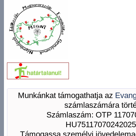
Munkánkat támogathatja az
Evang
számlaszámára törté
Számlaszám: OTP 117070
HU75117070242025
Támogassa személyi jövedelemad