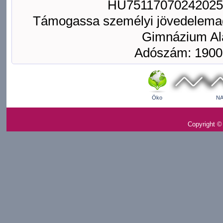
HU75117070242025
Támogassa személyi jövedelemad
Gimnázium Ala
Adószám: 1900
Öko
NA
Copyright ©