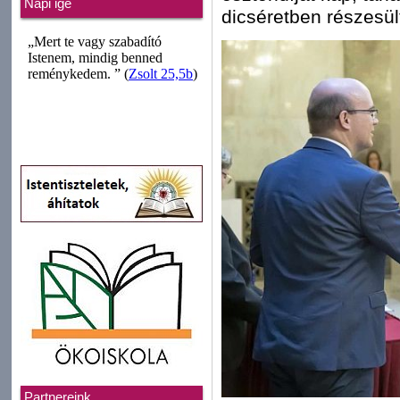
Napi ige
dicséretben részesül
Partnereink