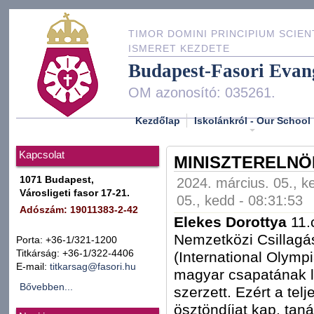
TIMOR DOMINI PRINCIPIUM SCIEN
ISMERET KEZDETE
Budapest-Fasori Evan
OM azonosító: 035261.
Kezdőlap
Iskolánkról - Our School
Kapcsolat
MINISZTERELNÖ
1071 Budapest,
2024. március. 05., k
Városligeti fasor 17-21.
05., kedd - 08:31:53
Adószám: 19011383-2-42
Elekes Dorottya
11.c
Nemzetközi Csillagás
Porta: +36-1/321-1200
Titkárság: +36-1/322-4406
(International Olymp
E-mail:
titkarsag@fasori.hu
magyar csapatának l
Bővebben...
szerzett. Ezért a tel
ösztöndíjat kap, taná