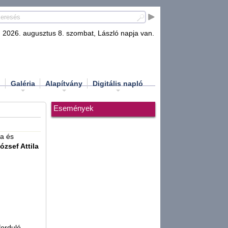
2026. augusztus 8. szombat, László napja van.
d
Galéria
Alapítvány
Digitális napló
Események
la és
ózsef Attila
forduló