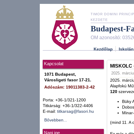
TIMOR DOMINI PRINCIP
KEZDETE
Budapest-F
OM azonosító: 0352
Kezdőlap
Iskolán
Kapcsolat
MISKOLC 
2025. márciu
1071 Budapest,
Városligeti fasor 17-21.
2025. márciu
Alapfokú Mű
Adószám: 19011383-2-42
120
szervezé
Porta: +36-1/321-1200
Büky 
Titkárság: +36-1/322-4406
Dobos
E-mail:
titkarsag@fasori.hu
Minar
Bővebben...
(mind 11. A 
Napi ige
Ez már a dön