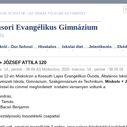
IUM SCIENTIÆ • AZ ÚRNAK FÉLELME AZ ISMERET
asori Evangélikus Gimnázium
61.
król - Our School
Hivatalos
Iskolai élet
Jelentkezés
Ebé
+ JÓZSEF ATTILA 120
s. 14., péntek - 08:09:42
| Módosítva: 2025. március. 14., péntek - 08:20:19
s 12-én Miskolcon a Kossuth Lajos Evangélikus Óvoda, Általános Isko
vészeti Iskola, Gimnázium, Szakgimnázium és Technikum,
Miskolc + J
ssel és címmel meghirdetett irodalmi versenyen voltunk a
András,
 Tamás,
-Bacsó Benjamin
osztályosok) összetételű csapattal.
tő volt, amelyet megelőzött 3 online, igen színes feladatokkal tarkított 