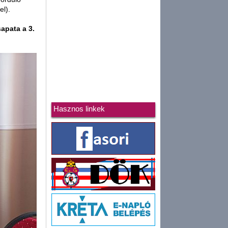
el).
apata a 3.
Hasznos linkek