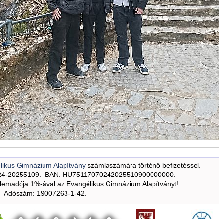
likus Gimnázium Alapítvány
számlaszámára történő befizetéssel.
24-20255109. IBAN: HU75117070242025510900000000.
emadója 1%-ával az Evangélikus Gimnázium Alapítványt!
Adószám: 19007263-1-42.