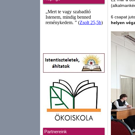
(alkalmankén
6 csapat jut
helyen végz
Partnereink