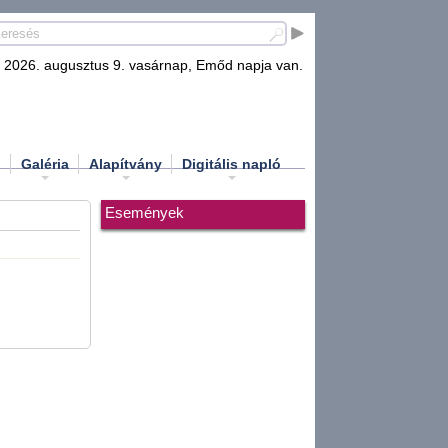
2026. augusztus 9. vasárnap, Emőd napja van.
d
Galéria
Alapítvány
Digitális napló
Események