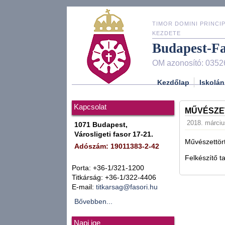
TIMOR DOMINI PRINCIP
KEZDETE
Budapest-F
OM azonosító: 0352
Kezdőlap
Iskolán
Kapcsolat
MŰVÉSZE
2018. márciu
1071 Budapest,
Városligeti fasor 17-21.
Művészettört
Adószám: 19011383-2-42
Felkészítő t
Porta: +36-1/321-1200
Titkárság: +36-1/322-4406
E-mail:
titkarsag@fasori.hu
Bővebben...
Napi ige