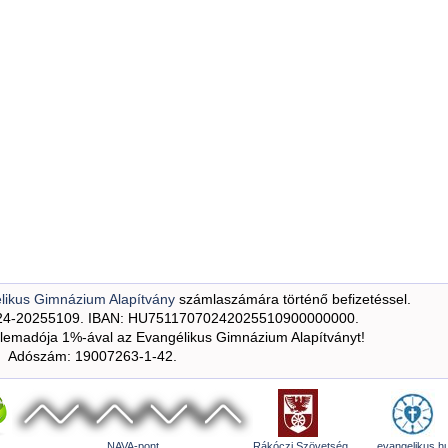
likus Gimnázium Alapítvány
számlaszámára történő befizetéssel.
24-20255109. IBAN: HU75117070242025510900000000.
emadója 1%-ával az Evangélikus Gimnázium Alapítványt!
Adószám: 19007263-1-42.
NAVA-pont
Rákóczi Szövetség
evangelikus.h