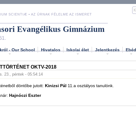
IUM SCIENTIÆ • AZ ÚRNAK FÉLELME AZ ISMERET
asori Evangélikus Gimnázium
61.
król - Our School
Hivatalos
Iskolai élet
Jelentkezés
Ebé
TTÖRTÉNET OKTV-2018
s. 23., péntek - 05:54:14
énetből döntőbe jutott:
Kinizsi Pál
11.a osztályos tanulónk.
anár:
Hajnóczi Eszter