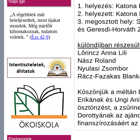
Napi ige
1. helyezés: Katona 
2. helyezett: Katona 
3. megosztott hely: 
és Geresdi-Horváth 
különdíjban részesült
Lőrincz Anna Lili
Nász Roland
Nyulasi Zsombor
Rácz-Fazakas Blank
Köszönjük a méltán 
Erikának és Ungi Ani
ösztönzést, a zsűrin
Dorottyának az aján
finanszírozásáért az
Partnereink