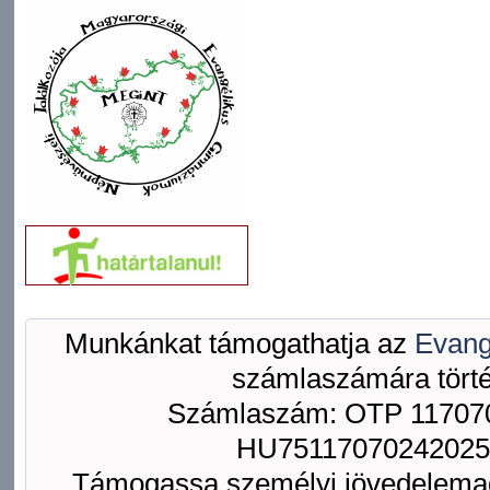
Munkánkat támogathatja az
Evang
számlaszámára törté
Számlaszám: OTP 117070
HU75117070242025
Támogassa személyi jövedelemad