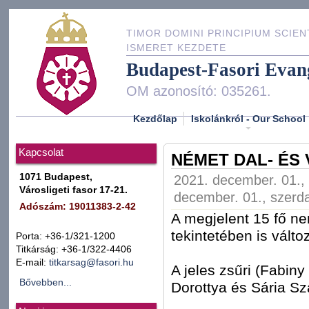
TIMOR DOMINI PRINCIPIUM SCIEN
ISMERET KEZDETE
Budapest-Fasori Evan
OM azonosító: 035261.
Kezdőlap
Iskolánkról - Our School
Kapcsolat
NÉMET DAL- ÉS
1071 Budapest,
2021. december. 01., 
Városligeti fasor 17-21.
december. 01., szerda
Adószám: 19011383-2-42
A megjelent 15 fő n
tekintetében is vált
Porta: +36-1/321-1200
Titkárság: +36-1/322-4406
E-mail:
titkarsag@fasori.hu
A jeles zsűri (Fabin
Bővebben...
Dorottya és Sária Sza