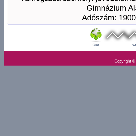
Gimnázium Ala
Adószám: 1900
Öko
NA
Copyright ©