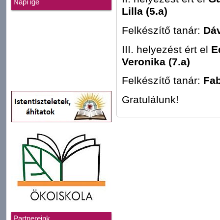
Napi ige
Lilla (5.a)
Felkészítő tanár:
Dáv
III. helyezést ért el
E
Veronika (7.a)
Felkészítő tanár:
Fab
Gratulálunk!
Partnereink