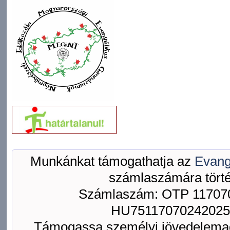
Munkánkat támogathatja az
Evang
számlaszámára törté
Számlaszám: OTP 117070
HU75117070242025
Támogassa személyi jövedelemad