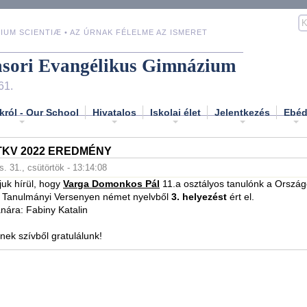
IUM SCIENTIÆ • AZ ÚRNAK FÉLELME AZ ISMERET
asori Evangélikus Gimnázium
61.
król - Our School
Hivatalos
Iskolai élet
Jelentkezés
Ebé
TKV 2022 EREDMÉNY
. 31., csütörtök - 13:14:08
uk hírül, hogy
Varga Domonkos Pál
11.a osztályos tanulónk a Orszá
i Tanulmányi Versenyen német nyelvből
3. helyezést
ért el.
anára: Fabiny Katalin
nek szívből gratulálunk!