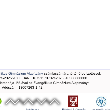
likus Gimnázium Alapítvány
számlaszámára történő befizetéssel.
24-20255109. IBAN: HU75117070242025510900000000.
emadója 1%-ával az Evangélikus Gimnázium Alapítványt!
Adószám: 19007263-1-42.
NAVA-pont
Rákóczi Szövetség
evangelikus.h