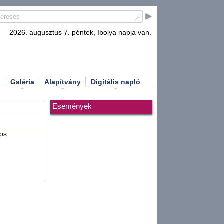
2026. augusztus 7. péntek, Ibolya napja van.
d
Galéria
Alapítvány
Digitális napló
Események
gos