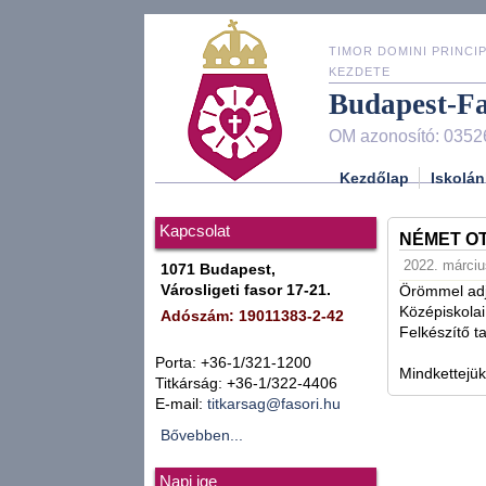
TIMOR DOMINI PRINCIP
KEZDETE
Budapest-F
OM azonosító: 0352
Kezdőlap
Iskolán
Kapcsolat
NÉMET O
2022. március
1071 Budapest,
Városligeti fasor 17-21.
Örömmel adj
Középiskola
Adószám: 19011383-2-42
Felkészítő t
Porta: +36-1/321-1200
Mindkettejük
Titkárság: +36-1/322-4406
E-mail:
titkarsag@fasori.hu
Bővebben...
Napi ige