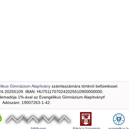
likus Gimnázium Alapítvány
számlaszámára történő befizetéssel.
24-20255109. IBAN: HU75117070242025510900000000.
emadója 1%-ával az Evangélikus Gimnázium Alapítványt!
Adószám: 19007263-1-42.
NAVA-pont
Rákóczi Szövetség
evangelikus.h