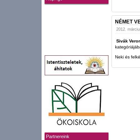
NÉMET V
2012. március
Sivák Veron
kategóriájá
Neki és felk
Partnereink