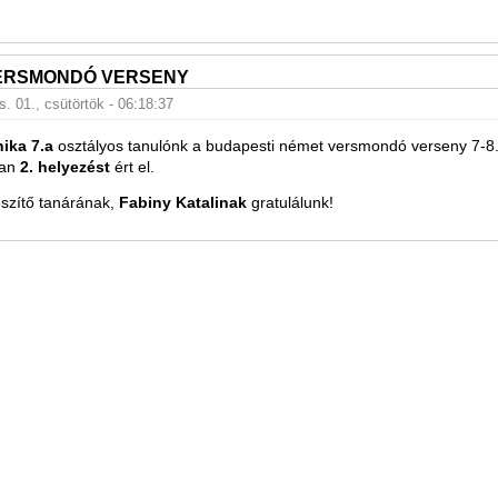
ERSMONDÓ VERSENY
. 01., csütörtök - 06:18:37
ika 7.a
osztályos tanulónk a budapesti német versmondó verseny 7-8.
ban
2. helyezést
ért el.
észítő tanárának,
Fabiny Katalinak
gratulálunk!