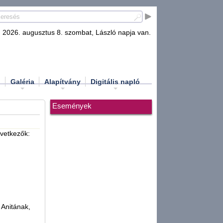
2026. augusztus 8. szombat, László napja van.
d
Galéria
Alapítvány
Digitális napló
Események
vetkezők:
 Anitának,