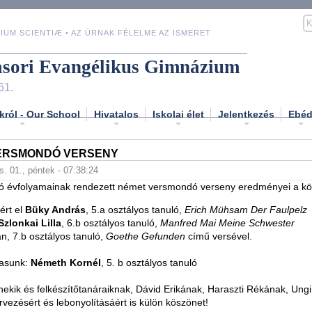
IUM SCIENTIÆ • AZ ÚRNAK FÉLELME AZ ISMERET
asori Evangélikus Gimnázium
61.
król - Our School
Hivatalos
Iskolai élet
Jelentkezés
Ebé
ERSMONDÓ VERSENY
s. 01., péntek - 07:38:24
lsó évfolyamainak rendezett német versmondó verseny eredményei a kö
ért el
Büky András
, 5.a osztályos tanuló,
Erich Mühsam Der Faulpelz
Szlonkai Lilla
, 6.b osztályos tanuló,
Manfred Mai Meine Schwester
n, 7.b osztályos tanuló,
Goethe Gefunden
című versével.
jasunk:
Németh Kornél
, 5. b osztályos tanuló
nekik és felkészítőtanáraiknak, Dávid Erikának, Haraszti Rékának, Ungi
rvezésért és lebonyolításáért is külön köszönet!