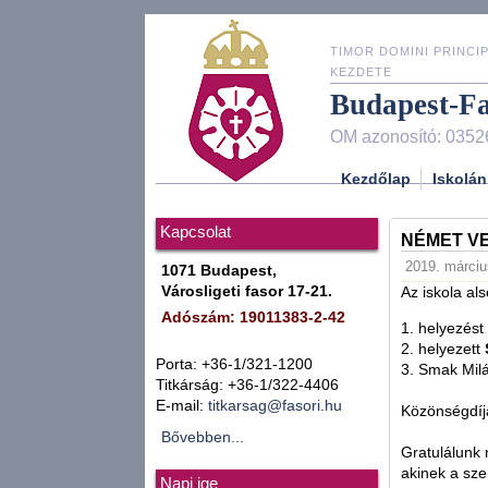
TIMOR DOMINI PRINCIP
KEZDETE
Budapest-F
OM azonosító: 0352
Kezdőlap
Iskolán
Kapcsolat
NÉMET V
2019. márciu
1071 Budapest,
Városligeti fasor 17-21.
Az iskola a
Adószám: 19011383-2-42
1. helyezést 
2. helyezett
Porta: +36-1/321-1200
3. Smak Milá
Titkárság: +36-1/322-4406
E-mail:
titkarsag@fasori.hu
Közönségdí
Bővebben...
Gratulálunk 
akinek a sze
Napi ige