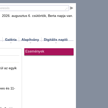
2026. augusztus 6. csütörtök, Berta napja van.
d
Galéria
Alapítvány
Digitális napló
Események
ül az egyik
kes és 11-