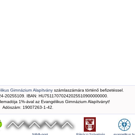
likus Gimnázium Alapítvány
számlaszámára történő befizetéssel.
24-20255109. IBAN: HU75117070242025510900000000.
emadója 1%-ával az Evangélikus Gimnázium Alapítványt!
Adószám: 19007263-1-42.
NAVA-pont
Rákóczi Szövetség
evangelikus.h