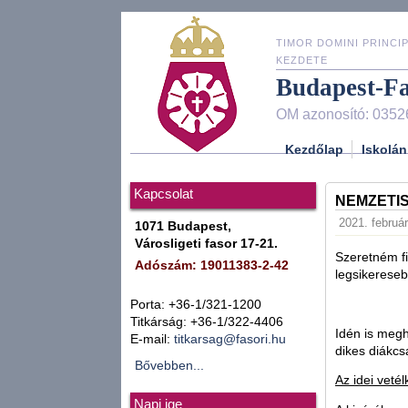
TIMOR DOMINI PRINCIP
KEZDETE
Budapest-F
OM azonosító: 0352
Kezdőlap
Iskolán
Kapcsolat
NEMZETI
2021. február
1071 Budapest,
Városligeti fasor 17-21.
Szeretném fi
Adószám: 19011383-2-42
legsikereseb
Porta: +36-1/321-1200
Titkárság: +36-1/322-4406
Idén is megh
E-mail:
titkarsag@fasori.hu
dikes diákcsa
Bővebben...
Az idei veté
Napi ige