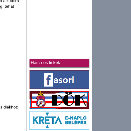
ő alkotóira
g, tehát
Hasznos linkek
és diákhoz