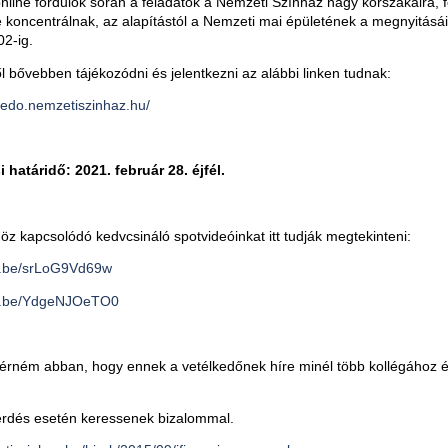
online fordulók során a feladatok a Nemzeti Színház nagy korszakaira, f
e koncentrálnak, az alapítástól a Nemzeti mai épületének a megnyitásái
02-ig.
ől bővebben tájékozódni és jelentkezni az alábbi linken tudnak:
lkedo.nemzetiszinhaz.hu/
 határidő: 2021. február 28. éjfél.
öz kapcsolódó kedvcsináló spotvideóinkat itt tudják megtekinteni:
tu.be/srLoG9Vd69w
tu.be/YdgeNJOeTO0
kérném abban, hogy ennek a vetélkedőnek híre minél több kollégához 
érdés esetén keressenek bizalommal.