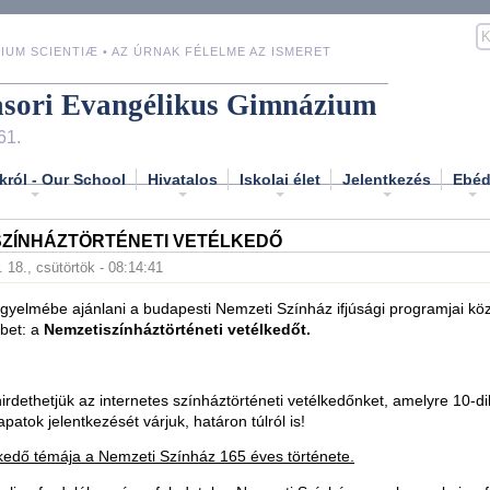
IUM SCIENTIÆ • AZ ÚRNAK FÉLELME AZ ISMERET
asori Evangélikus Gimnázium
61.
król - Our School
Hivatalos
Iskolai élet
Jelentkezés
Ebé
SZÍNHÁZTÖRTÉNETI VETÉLKEDŐ
. 18., csütörtök - 08:14:41
gyelmébe ajánlani a budapesti Nemzeti Színház ifjúsági programjai köz
bet: a
Nemzetiszínháztörténeti vetélkedőt.
irdethetjük az internetes színháztörténeti vetélkedőnket, amelyre 10-di
patok jelentkezését várjuk, határon túlról is!
lkedő témája a Nemzeti Színház 165 éves története.