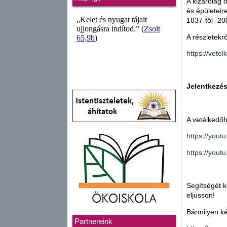
A kizárólag 
és épületeir
1837-től -20
A részletekr
https://vete
Jelentkezési
A vetélkedőh
https://you
https://you
Segítségét 
eljusson!
Bármilyen k
Partnereink