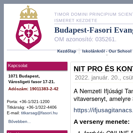
TIMOR DOMINI PRINCIPIUM SCIEN
ISMERET KEZDETE
Budapest-Fasori Evan
OM azonosító: 035261.
Kezdőlap
Iskolánkról - Our School
Kapcsolat
NIT PRO ÉS KON
1071 Budapest,
2022. január. 20., csü
Városligeti fasor 17-21.
A Nemzeti Ifjúsági Ta
Adószám: 19011383-2-42
vitaversenyt, amelyre 
Porta: +36-1/321-1200
Titkárság: +36-1/322-4406
https://ifjusagitanacs
E-mail:
titkarsag@fasori.hu
A verseny menete:
Bővebben...
- 1. forduló: ONLINE 