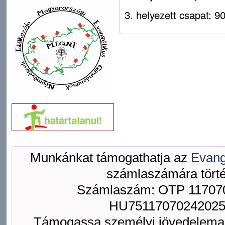
3. helyezett csapat: 9
Munkánkat támogathatja az
Evang
számlaszámára törté
Számlaszám: OTP 117070
HU75117070242025
Támogassa személyi jövedelemad