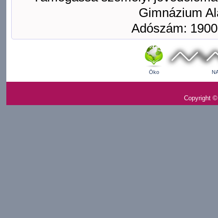
Gimnázium Ala
Adószám: 1900
Öko
NA
Copyright ©