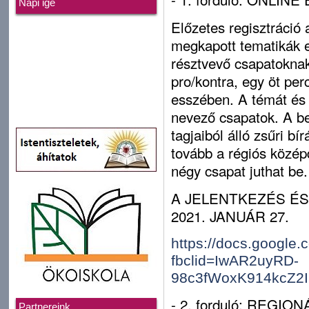
Napi ige
El
ő
zetes regisztráció
megkapott tematikák e
résztvev
ő
csapatoknak
pro/kontra, egy öt pe
esszében. A témát és 
nevez
ő
csapatok. A b
tagjaiból álló zs
ű
ri bí
tovább a régiós közép
négy csapat juthat be.
A JELENTKEZÉS ÉS
2021. JANUÁR 27.
https://docs.goog
fbclid=IwAR2uyRD-
98c3fWoxK914kcZ2
- 2. forduló: REGI
Partnereink