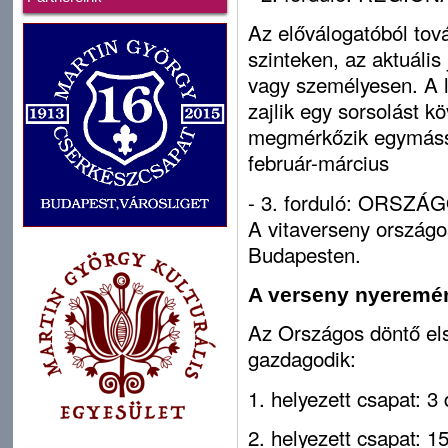
Az el
ő
válogatóból tov
szinteken, az aktuális
vagy személyesen. A 
zajlik egy sorsolást kö
megmérk
ő
zik egymáss
február-március
- 3. forduló: ORSZ
A vitaverseny országo
Budapesten.
A verseny nyeremé
Az Országos dönt
ő
el
gazdagodik:
1. helyezett csapat: 3
2. helyezett csapat: 1