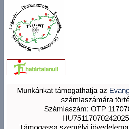
Munkánkat támogathatja az
Evang
számlaszámára törté
Számlaszám: OTP 117070
HU75117070242025
Támogassa személyi jövedelemad