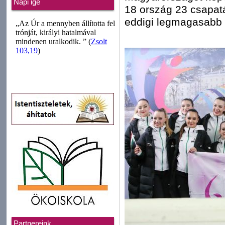
Napi ige
18 ország 23 csapatá
eddigi legmagasabb
Partnereink