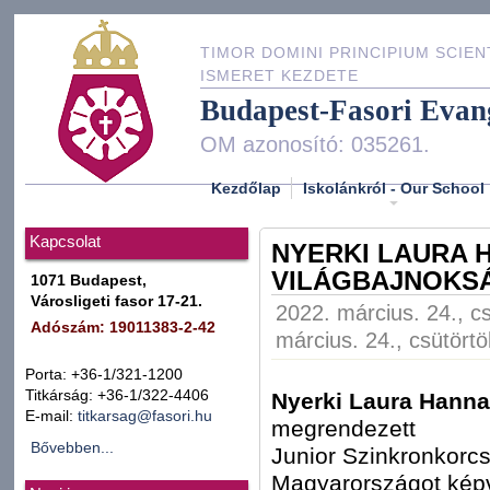
TIMOR DOMINI PRINCIPIUM SCIEN
ISMERET KEZDETE
Budapest-Fasori Evan
OM azonosító: 035261.
Kezdőlap
Iskolánkról - Our School
Kapcsolat
NYERKI LAURA 
VILÁGBAJNOKS
1071 Budapest,
Városligeti fasor 17-21.
2022. március. 24., cs
Adószám: 19011383-2-42
március. 24., csütörtö
Porta: +36-1/321-1200
Titkárság: +36-1/322-4406
Nyerki Laura Hanna
E-mail:
titkarsag@fasori.hu
megrendezett
Bővebben...
Junior Szinkronkorc
Magyarországot képv