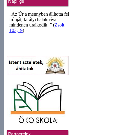
Napi ige
Partnereink