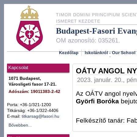
TIMOR DOMINI PRINCIPIUM SCIEN
ISMERET KEZDETE
Budapest-Fasori Evan
OM azonosító: 035261.
Kezdőlap
Iskolánkról - Our School
Kapcsolat
OÁTV ANGOL NY
1071 Budapest,
2023. január. 20., pén
Városligeti fasor 17-21.
Adószám: 19011383-2-42
Az OÁTV angol nyel
Györfi Boróka
bejuto
Porta: +36-1/321-1200
Titkárság: +36-1/322-4406
E-mail:
titkarsag@fasori.hu
Felkészítő tanár: Fab
Bővebben...