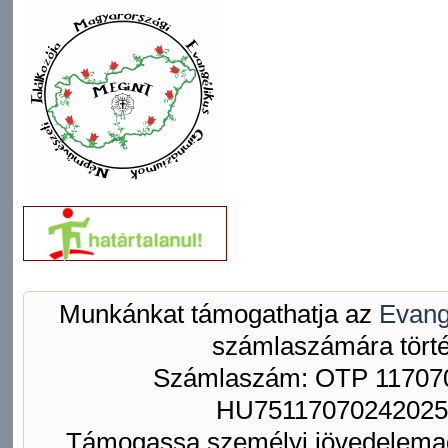
Munkánkat támogathatja az
Evang
számlaszámára törté
Számlaszám: OTP 117070
HU75117070242025
Támogassa személyi jövedelemad