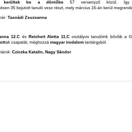
ól
kerültek be a döntőbe
57 versenyző közül. Így
sen 35 bejutott tanuló vesz részt, mely március 16-án kerül megrend
nár:
Tasnádi Zsuzsanna
anna 12.C
és
Reichert Aletta 11.C
osztályos tanulóink bővítik a 
ott
ak csapatát, méghozzá
magyar irodalom
tantárgyból.
anárok:
Cziczka Katalin, Nagy Sándor