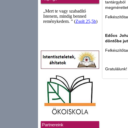
tantárgyb
megméretteté
Felkészítőta
Edőcs Joh
döntőbe jut
Felkészítőt
Gratulálunk!
Partnereink