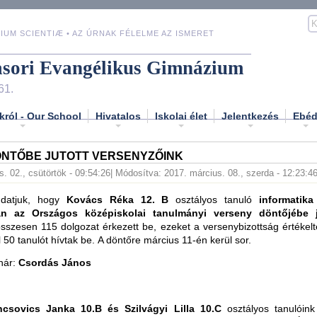
IUM SCIENTIÆ • AZ ÚRNAK FÉLELME AZ ISMERET
asori Evangélikus Gimnázium
61.
król - Our School
Hivatalos
Iskolai élet
Jelentkezés
Ebé
ÖNTŐBE JUTOTT VERSENYZŐINK
. 02., csütörtök - 09:54:26
| Módosítva: 2017. március. 08., szerda - 12:23:4
datjuk, hogy
Kovács Réka
12. B
osztályos tanuló
informatika
an az Országos középiskolai tanulmányi verseny döntőjébe 
sszesen 115 dolgozat érkezett be, ezeket a versenybizottság értékel
 50 tanulót hívtak be. A döntőre március 11-én kerül sor.
nár:
Csordás János
ncsovics Janka 10.B és Szilvágyi Lilla 10.C
osztályos tanulóin