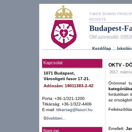
TIMOR DOMINI PRINCIP
KEZDETE
Budapest-F
OM azonosító: 0352
Kezdőlap
Iskolán
Kapcsolat
OKTV - D
2017. március
1071 Budapest,
Városligeti fasor 17-21.
Örömmel tu
Adószám: 19011383-2-42
kategóriáb
fordulóban ö
Porta: +36-1/321-1200
az országból
Titkárság: +36-1/322-4406
Felkészítőta
E-mail:
titkarsag@fasori.hu
Bővebben...
Emellett
Ja
Napi ige