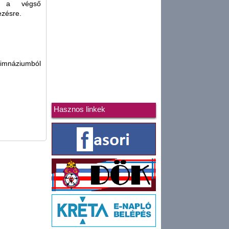
 a végső
ezésre.
Gimnáziumból
Hasznos linkek