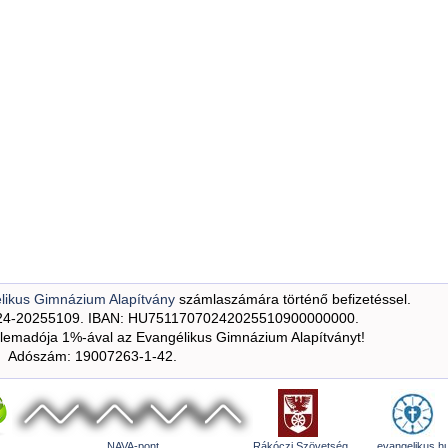
likus Gimnázium Alapítvány
számlaszámára történő befizetéssel.
24-20255109. IBAN: HU75117070242025510900000000.
emadója 1%-ával az Evangélikus Gimnázium Alapítványt!
Adószám: 19007263-1-42.
NAVA-pont
Rákóczi Szövetség
evangelikus.h