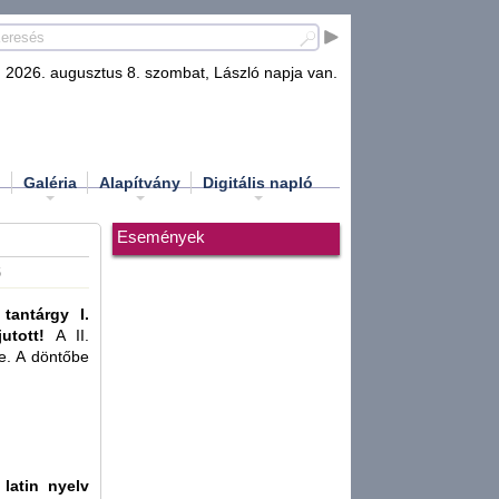
2026. augusztus 8. szombat, László napja van.
d
Galéria
Alapítvány
Digitális napló
Események
6
 tantárgy I.
jutott!
A II.
te. A döntőbe
k
latin nyelv