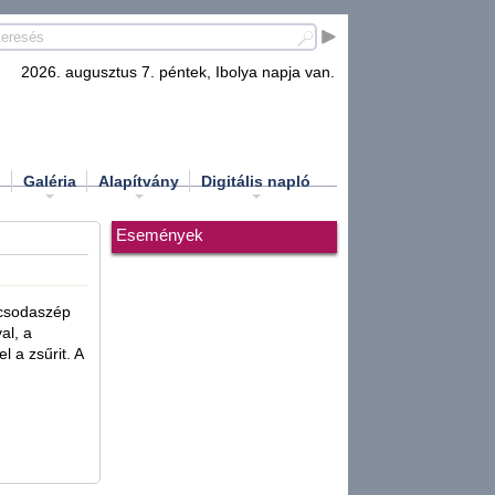
2026. augusztus 7. péntek, Ibolya napja van.
d
Galéria
Alapítvány
Digitális napló
Események
csodaszép
al, a
 a zsűrit. A