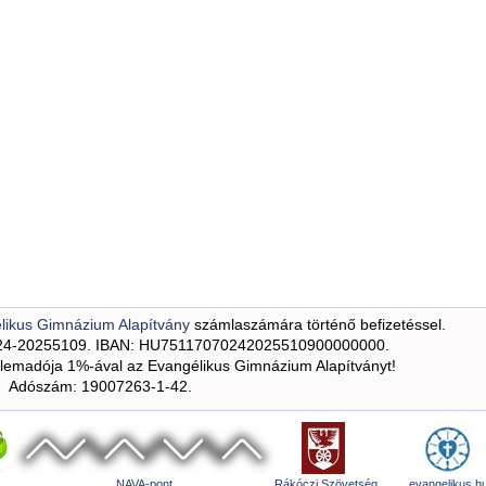
likus Gimnázium Alapítvány
számlaszámára történő befizetéssel.
24-20255109. IBAN: HU75117070242025510900000000.
emadója 1%-ával az Evangélikus Gimnázium Alapítványt!
Adószám: 19007263-1-42.
NAVA-pont
Rákóczi Szövetség
evangelikus.h