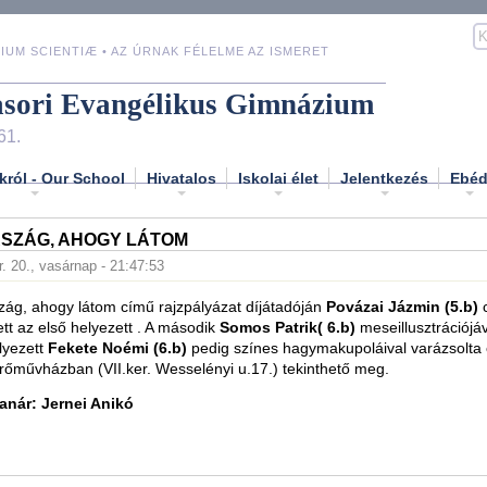
IUM SCIENTIÆ • AZ ÚRNAK FÉLELME AZ ISMERET
asori Evangélikus Gimnázium
61.
król - Our School
Hivatalos
Iskolai élet
Jelentkezés
Ebé
SZÁG, AHOGY LÁTOM
. 20., vasárnap - 21:47:53
ág, ahogy látom című rajzpályázat díjátadóján
Povázai Jázmin (5.b)
ett az első helyezett . A második
Somos Patrik( 6.b)
meseillusztrációjáv
lyezett
Fekete Noémi (6.b)
pedig színes hagymakupoláival varázsolta el
 Erőművházban (VII.ker. Wesselényi u.17.) tekinthető meg.
tanár: Jernei Anikó