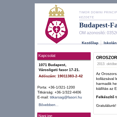
TIMOR DOMINI PRINCIP
KEZDETE
Budapest-F
OM azonosító: 0352
Kezdőlap
Iskolán
Kapcsolat
OROSZOR
2013. október
1071 Budapest,
Városligeti fasor 17-21.
Az Oroszorsz
Adószám: 19011383-2-42
kollázsával l
harmadik he
Porta: +36-1/321-1200
kiállítás az
Titkárság: +36-1/322-4406
Felkészítő 
E-mail:
titkarsag@fasori.hu
Bővebben...
Gratulálunk!
Napi ige