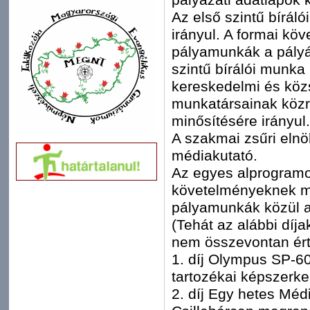
Az első szintű bírál
irányul. A formai kö
pályamunkák a pályá
szintű bírálói munka
kereskedelmi és közs
munkatársainak közr
minősítésére irányul.
A szakmai zsűri elnö
médiakutató.
Az egyes alprogramok
követelményeknek mi
pályamunkák közül a
(Tehát az alábbi díj
nem összevontan ért
1. díj Olympus SP-60
tartozékai képszerk
2. díj Egy hetes Méd