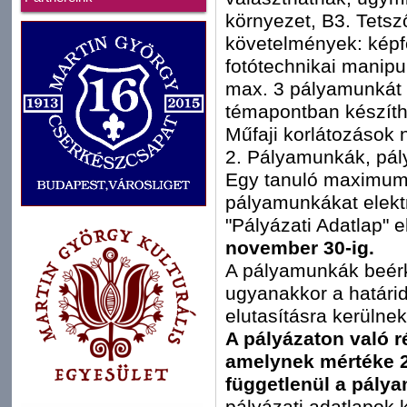
környezet, B3. Tetsz
követelmények: képf
fotótechnikai manip
max. 3 pályamunkát 
témapontban készíth
Műfaji korlátozások 
2. Pályamunkák, pál
Egy tanuló maximum 
pályamunkákat elektr
"Pályázati Adatlap" e
november 30-ig.
A pályamunkák beérke
ugyanakkor a határi
elutasításra kerülnek
A pályázaton való ré
amelynek mértéke 20
függetlenül a pály
pályázati adatlapok 