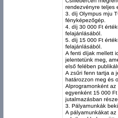
Csillebércen megren
rendezvényre teljes 
3. díj Olympus mju T
fényképezőgép.
4. díj 30 000 Ft ért
felajánlásából.
5. díj 15 000 Ft ért
felajánlásából.
A fenti díjak mellet
jelentetünk meg, am
első felében publikál
A zsűri fenn tartja a
határozzon meg és o
Alprogramonként az e
egyenként 15 000 Ft
jutalmazásban része
3. Pályamunkák bekü
A pályamunkákat az a