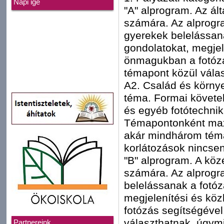
Napi ige
"A" alprogram. Az ált
számára. Az alprogra
gyerekek belelássan
gondolatokat, megjel
önmagukban a fotózá
témapont közül válas
A2. Család és környe
téma. Formai követe
és egyéb fotótechnik
Témapontonként max
akár mindhárom téma
korlátozások nincse
"B" alprogram. A köz
számára. Az alprogr
belelássanak a fotó
megjelenítési és köz
fotózás segítségével
választhatnak, úgymi
Partnereink