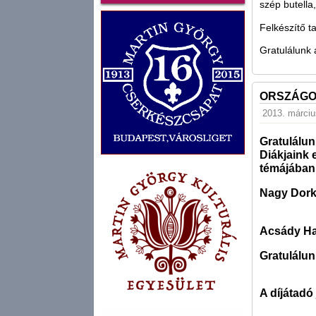
szép butella,
Felkészítő t
Gratulálunk
ORSZÁGO
2013. márciu
Gratulálun
Diákjaink 
témájában
Nagy Dorka 
Acsády Hann
Gratulálun
A díjátad