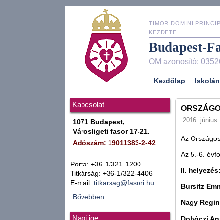
TIMOR DOMINI PRINCIP
KEZDETE
Budapest-F
OM azonosító: 0352
Kezdőlap
Iskolán
Kapcsolat
ORSZÁGO
2016. június.
1071 Budapest,
Városligeti fasor 17-21.
Az Országos
Adószám: 19011383-2-42
Az 5.-6. évf
Porta: +36-1/321-1200
II. helyezés
Titkárság: +36-1/322-4406
E-mail:
titkarsag@fasori.hu
Bursitz Em
Bővebben...
Nagy Regin
Napi ige
Dobóczi An