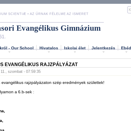
IUM SCIENTIÆ • AZ ÚRNAK FÉLELME AZ ISMERET
asori Evangélikus Gimnázium
61.
król - Our School
Hivatalos
Iskolai élet
Jelentkezés
Ebé
S EVANGÉLIKUS RAJZPÁLYÁZAT
 11., szombat - 07:59:35
 evangélikus rajzpályázaton szép eredmények születtek!
olyamon a 6.b-sek :
:
ma,
a,
na,