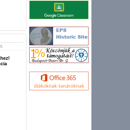
25
khez!
ncia