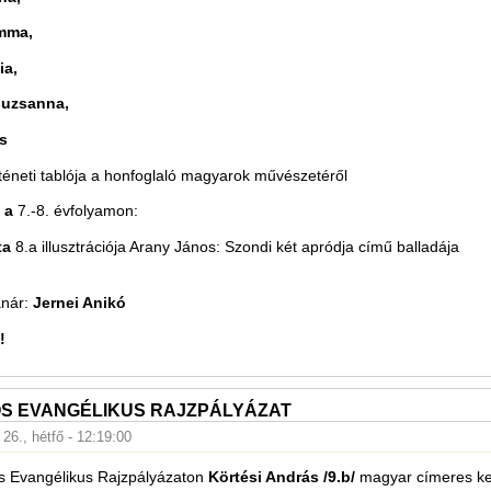
mma,
ia,
uzsanna,
s
éneti tablója a honfoglaló magyarok művészetéről
 a
7.-8. évfolyamon:
ta
8.a illusztrációja Arany János: Szondi két apródja című balladája
anár:
Jernei Anikó
!
S EVANGÉLIKUS RAJZPÁLYÁZAT
26., hétfő - 12:19:00
 Evangélikus Rajzpályázaton
Körtési András /9.b/
magyar címeres ke