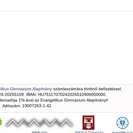
likus Gimnázium Alapítvány
számlaszámára történő befizetéssel.
24-20255109. IBAN: HU75117070242025510900000000.
emadója 1%-ával az Evangélikus Gimnázium Alapítványt!
Adószám: 19007263-1-42.
NAVA-pont
Rákóczi Szövetség
evangelikus.h