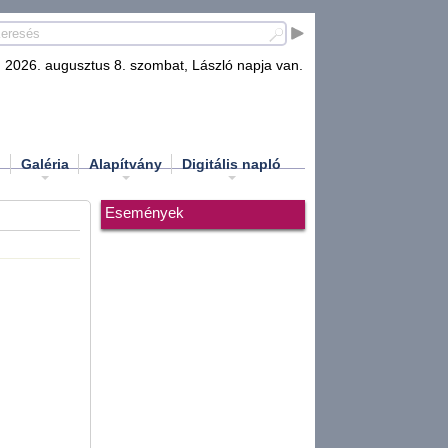
2026. augusztus 8. szombat, László napja van.
d
Galéria
Alapítvány
Digitális napló
Események