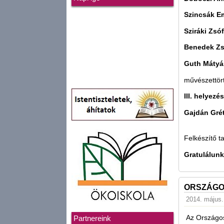
Szincsák E
Sziráki Zsóf
Benedek Zs
Guth Mátyá
művészettört
III. helyezés
Gajdán Gré
Felkészítő t
Gratulálunk
ORSZÁGO
2014. május. 
Az Országos
Partnereink