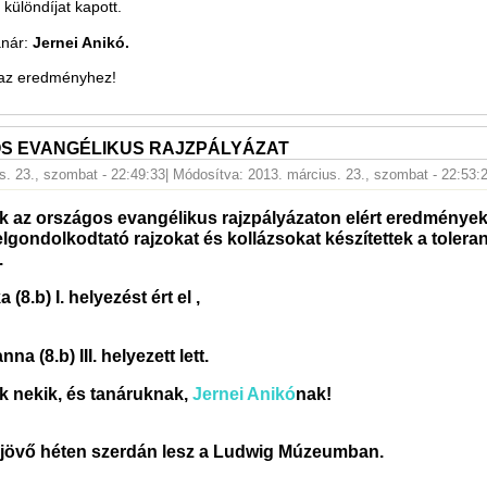
 különdíjat kapott.
anár:
Jernei Anikó.
 az eredményhez!
S EVANGÉLIKUS RAJZPÁLYÁZAT
s. 23., szombat - 22:49:33
| Módosítva: 2013. március. 23., szombat - 22:53:
k az országos evangélikus rajzpályázaton elért eredménye
elgondolkodtató rajzokat és kollázsokat készítettek a tolera
.
(8.b) I. helyezést ért el ,
a (8.b) III. helyezett lett.
k nekik, és tanáruknak,
Jernei Anikó
nak!
ó jövő héten szerdán lesz a Ludwig Múzeumban.