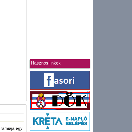
Hasznos linkek
rámiája,egy