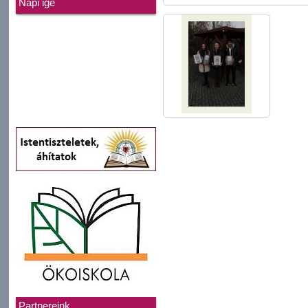
Napi ige
Partnereink