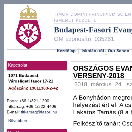
TIMOR DOMINI PRINCIPIUM SCIEN
ISMERET KEZDETE
Budapest-Fasori Evan
OM azonosító: 035261.
Kezdőlap
Iskolánkról - Our School
Kapcsolat
ORSZÁGOS EVA
VERSENY-2018
1071 Budapest,
Városligeti fasor 17-21.
2018. március. 24., s
Adószám: 19011383-2-42
A Bonyhádon megrend
Porta: +36-1/321-1200
helyezést ért el. A 
Titkárság: +36-1/322-4406
Lakatos Tamás (8.a 
E-mail:
titkarsag@fasori.hu
Bővebben...
Felkészítő tanár: Cs