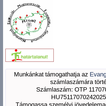
Munkánkat támogathatja az
Evang
számlaszámára törté
Számlaszám: OTP 117070
HU75117070242025
Támogassa személyi jövedelemad