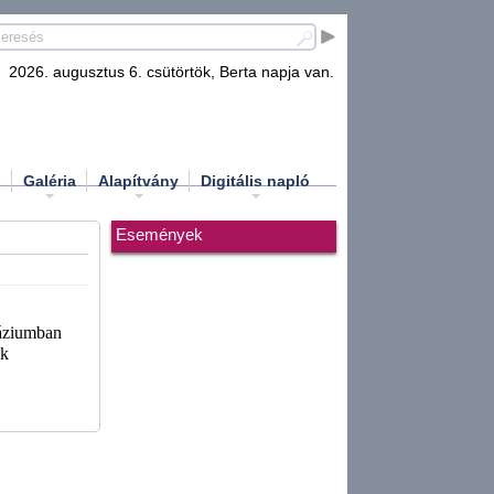
2026. augusztus 6. csütörtök, Berta napja van.
d
Galéria
Alapítvány
Digitális napló
Események
náziumban
ek