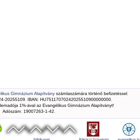
likus Gimnázium Alapítvány
számlaszámára történő befizetéssel.
24-20255109. IBAN: HU75117070242025510900000000.
emadója 1%-ával az Evangélikus Gimnázium Alapítványt!
Adószám: 19007263-1-42.
NAVA-pont
Rákóczi Szövetség
evangelikus.h