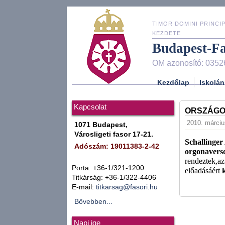
TIMOR DOMINI PRINCIP
KEZDETE
Budapest-F
OM azonosító: 0352
Kezdőlap
Iskolán
Kapcsolat
ORSZÁGO
2010. márciu
1071 Budapest,
Városligeti fasor 17-21.
Schallinger
Adószám: 19011383-2-42
orgonavers
rendeztek,az
Porta: +36-1/321-1200
előadásáért
Titkárság: +36-1/322-4406
E-mail:
titkarsag@fasori.hu
Bővebben...
Napi ige