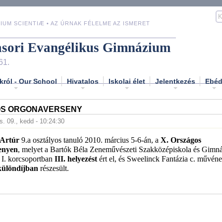
IUM SCIENTIÆ • AZ ÚRNAK FÉLELME AZ ISMERET
asori Evangélikus Gimnázium
61.
król - Our School
Hivatalos
Iskolai élet
Jelentkezés
Ebé
S ORGONAVERSENY
s. 09., kedd - 10:24:30
 Artúr
9.a osztályos tanuló 2010. március 5-6-án, a
X. Országos
enyen
, melyet a Bartók Béla Zeneművészeti Szakközépiskola és Gim
 I. korcsoportban
III. helyezést
ért el, és Sweelinck Fantázia c. művén
különdíjban
részesült.