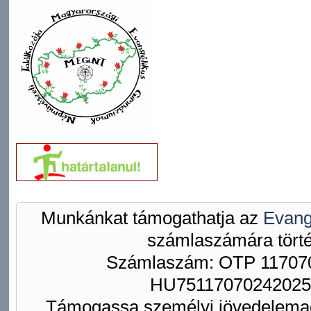
Munkánkat támogathatja az
Evang
számlaszámára törté
Számlaszám: OTP 117070
HU75117070242025
Támogassa személyi jövedelemad