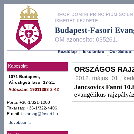
TIMOR DOMINI PRINCIPIUM SCIEN
ISMERET KEZDETE
Budapest-Fasori Evan
OM azonosító: 035261.
Kezdőlap
Iskolánkról - Our School
Kapcsolat
ORSZÁGOS RAJZ
1071 Budapest,
2012. május. 01., ked
Városligeti fasor 17-21.
Jancsovics Fanni 10.
Adószám: 19011383-2-42
evangélikus rajzpályáza
Porta: +36-1/321-1200
Titkárság: +36-1/322-4406
E-mail:
titkarsag@fasori.hu
Bővebben...