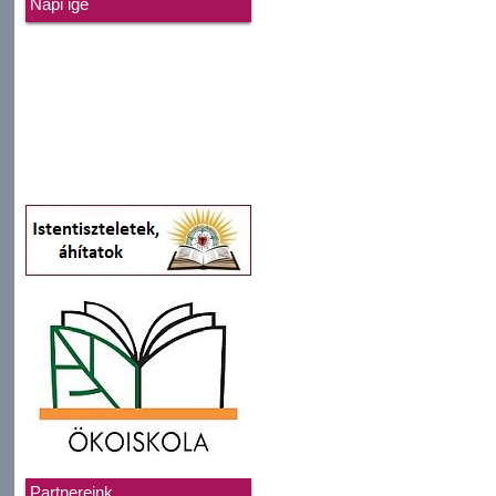
Napi ige
Partnereink