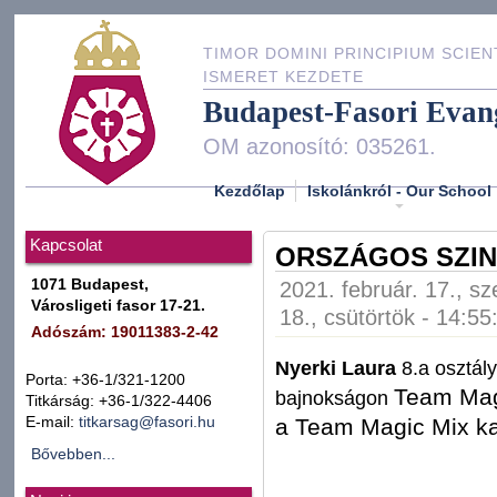
TIMOR DOMINI PRINCIPIUM SCIEN
ISMERET KEZDETE
Budapest-Fasori Evan
OM azonosító: 035261.
Kezdőlap
Iskolánkról - Our School
Kapcsolat
ORSZÁGOS SZI
1071 Budapest,
2021. február. 17., sz
Városligeti fasor 17-21.
18., csütörtök - 14:55
Adószám: 19011383-2-42
Nyerki Laura
8.a osztál
Porta: +36-1/321-1200
Team Magi
bajnokságon
Titkárság: +36-1/322-4406
a Team Magic Mix k
E-mail:
titkarsag@fasori.hu
Bővebben...