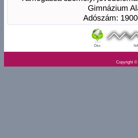
Gimnázium Ala
Adószám: 1900
Öko
NA
Copyright ©