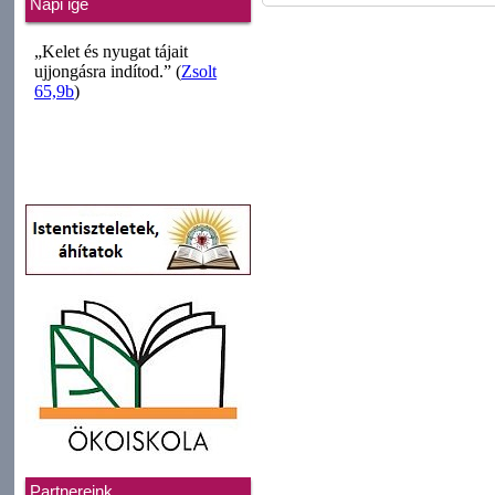
Napi ige
Partnereink