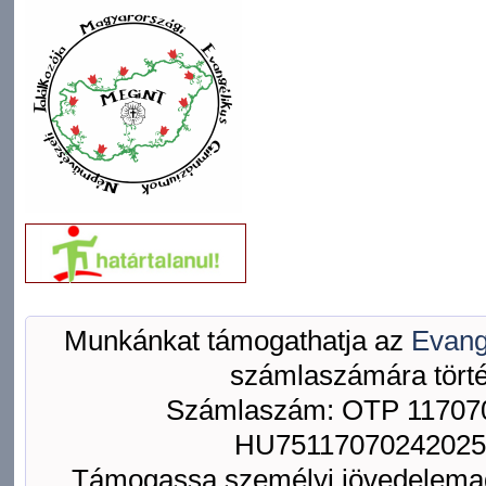
Munkánkat támogathatja az
Evang
számlaszámára törté
Számlaszám: OTP 117070
HU75117070242025
Támogassa személyi jövedelemad