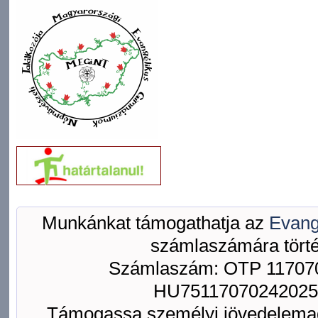
Munkánkat támogathatja az
Evang
számlaszámára törté
Számlaszám: OTP 117070
HU75117070242025
Támogassa személyi jövedelemad