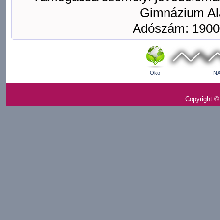
Gimnázium Ala
Adószám: 1900
Öko
NA
Copyright ©