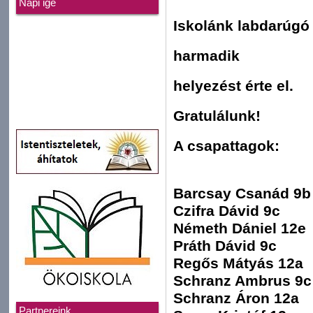
Napi ige
Iskolánk labdarúgó
harmadik
helyezést érte el.
Gratulálunk!
A csapattagok:
Barcsay Csanád 9b
Czifra Dávid 9c
Németh Dániel 12e
Práth Dávid 9c
Regős Mátyás 12a
Schranz Ambrus 9c
Schranz Áron 12a
Partnereink