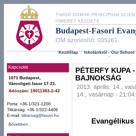
TIMOR DOMINI PRINCIPIUM SCIEN
ISMERET KEZDETE
Budapest-Fasori Evan
OM azonosító: 035261.
Kezdőlap
Iskolánkról - Our School
Kapcsolat
PÉTERFY KUPA 
BAJNOKSÁG
1071 Budapest,
Városligeti fasor 17-21.
2013. április. 14., va
Adószám: 19011383-2-42
14., vasárnap - 21:04
Porta: +36-1/321-1200
Titkárság: +36-1/322-4406
E-mail:
titkarsag@fasori.hu
Evangélikus
Bővebben...