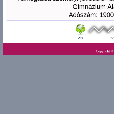
Gimnázium Ala
Adószám: 1900
Öko
NA
Copyright ©