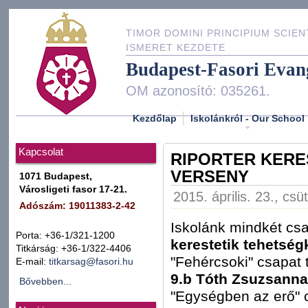
TIMOR DOMINI PRINCIPIUM SCIEN
ISMERET KEZDETE
Budapest-Fasori Evan
OM azonosító: 035261.
Kezdőlap
Iskolánkról - Our School
Kapcsolat
RIPORTER KERE
VERSENY
1071 Budapest,
Városligeti fasor 17-21.
2015. április. 23., csü
Adószám: 19011383-2-42
Iskolánk mindkét csa
Porta: +36-1/321-1200
kerestetik tehetség
Titkárság: +36-1/322-4406
"Fehércsoki" csapat 
E-mail:
titkarsag@fasori.hu
9.b Tóth Zsuzsanna
Bővebben...
"Egységben az erő" c