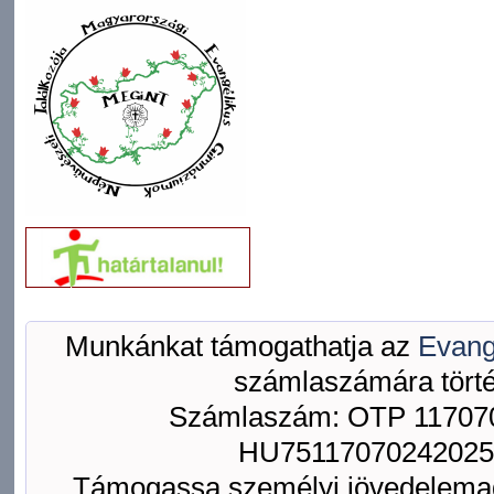
Munkánkat támogathatja az
Evang
számlaszámára törté
Számlaszám: OTP 117070
HU75117070242025
Támogassa személyi jövedelemad