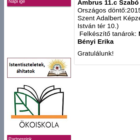
Ambrus 11.c Szabó
Napi ige
Országos döntő:2015
Szent Adalbert Képz
István tér 10.)
Felkészítő tanárok:
Bényi Erika
Gratulálunk!
Partnereink