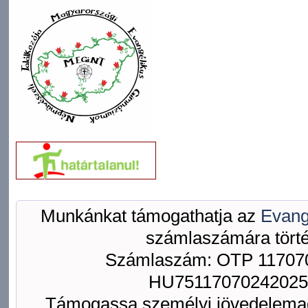
Munkánkat támogathatja az
Evang
számlaszámára törté
Számlaszám: OTP 117070
HU75117070242025
Támogassa személyi jövedelemad