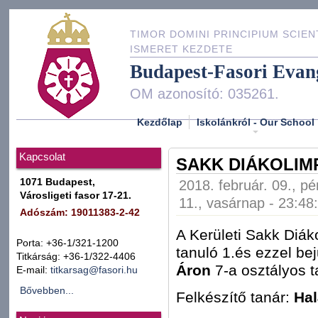
TIMOR DOMINI PRINCIPIUM SCIEN
ISMERET KEZDETE
Budapest-Fasori Evan
OM azonosító: 035261.
Kezdőlap
Iskolánkról - Our School
Kapcsolat
SAKK DIÁKOLIMP
1071 Budapest,
2018. február. 09., pé
Városligeti fasor 17-21.
11., vasárnap - 23:48
Adószám: 19011383-2-42
A Kerületi Sakk Diá
Porta: +36-1/321-1200
tanuló 1.és ezzel be
Titkárság: +36-1/322-4406
Áron
7-a osztályos t
E-mail:
titkarsag@fasori.hu
Bővebben...
Felkészítő tanár:
Ha