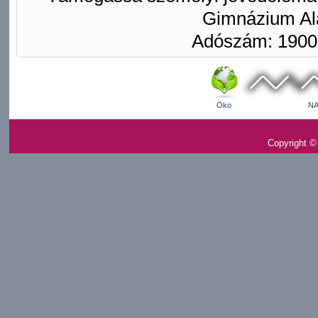
Gimnázium Ala
Adószám: 1900
Öko
NA
Copyright ©