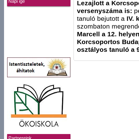
Napi ige
Lezajlott a Korcsop
versenyszáma is:
p
tanuló bejutott a
IV.
szombaton megrende
Marcell a 12. helye
Korcsoportos Budap
osztályos tanuló a 
Partnereink