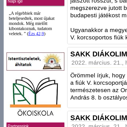
játszott rosszul, s b
Napi ige
megszerezve jutott 
budapesti játékost 
Ugyanakkor a megyeba
V. korcsoportos fiúk k
SAKK DIÁKOLIM
2022. március. 21., 
Örömmel írjuk, hogy
a fiúk V. korcsoportj
természetesen az Or
András 8. b osztályo
SAKK DIÁKOLIM
2022. március. 21., 
Partnereink