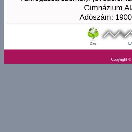
Gimnázium Ala
Adószám: 1900
Öko
NA
Copyright ©