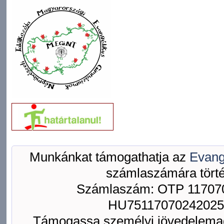
Munkánkat támogathatja az
Evang
számlaszámára törté
Számlaszám: OTP 117070
HU75117070242025
Támogassa személyi jövedelemad