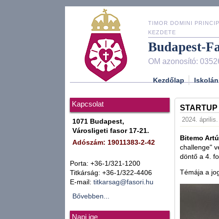
TIMOR DOMINI PRINCIP
KEZDETE
Budapest-F
OM azonosító: 0352
Kezdőlap
Iskolán
Kapcsolat
STARTUP
2024. április.
1071 Budapest,
Városligeti fasor 17-21.
Bitemo Artú
Adószám: 19011383-2-42
challenge" v
döntő a 4. fo
Porta: +36-1/321-1200
Témája a jo
Titkárság: +36-1/322-4406
E-mail:
titkarsag@fasori.hu
Bővebben...
Napi ige