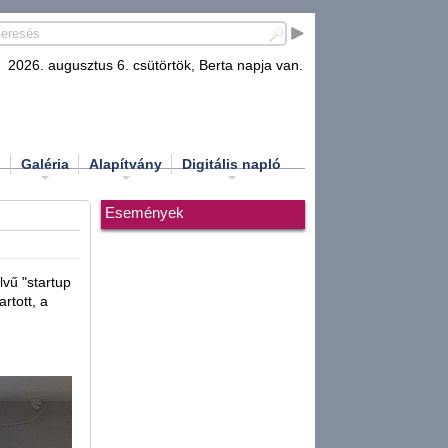
2026. augusztus 6. csütörtök, Berta napja van.
d
Galéria
Alapítvány
Digitális napló
Események
vű "startup
rtott, a