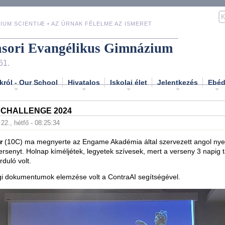
IUM SCIENTIÆ • AZ ÚRNAK FÉLELME AZ ISMERET
asori Evangélikus Gimnázium
61.
król - Our School
Hivatalos
Iskolai élet
Jelentkezés
Ebé
 CHALLENGE 2024
 22., hétfő - 08:25:34
r
(10C) ma megnyerte az Engame Akadémia által szervezett angol nyel
ersenyt. Holnap kíméljétek, legyetek szívesek, mert a verseny 3 napig ta
rduló volt.
gi dokumentumok elemzése volt a ContraAI segítségével.