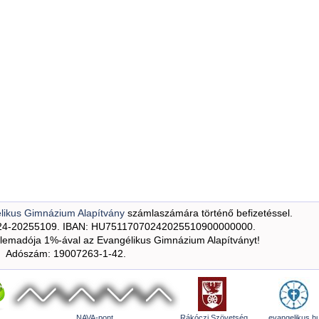
likus Gimnázium Alapítvány
számlaszámára történő befizetéssel.
24-20255109. IBAN: HU75117070242025510900000000.
emadója 1%-ával az Evangélikus Gimnázium Alapítványt!
Adószám: 19007263-1-42.
NAVA-pont
Rákóczi Szövetség
evangelikus.h