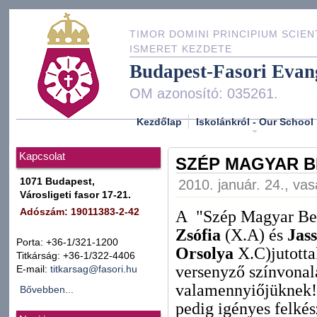
TIMOR DOMINI PRINCIPIUM SCIEN
ISMERET KEZDETE
Budapest-Fasori Evan
OM azonosító: 035261.
Kezdőlap
Iskolánkról - Our School
Kapcsolat
SZÉP MAGYAR B
1071 Budapest,
2010. január. 24., va
Városligeti fasor 17-21.
A "Szép Magyar Bes
Adószám: 19011383-2-42
Zsófia
(X.A) és
Jas
Porta: +36-1/321-1200
Orsolya
X.C)jutotta
Titkárság: +36-1/322-4406
versenyző színvonala
E-mail:
titkarsag@fasori.hu
valamennyiőjüknek! 
Bővebben...
pedig igényes felkés