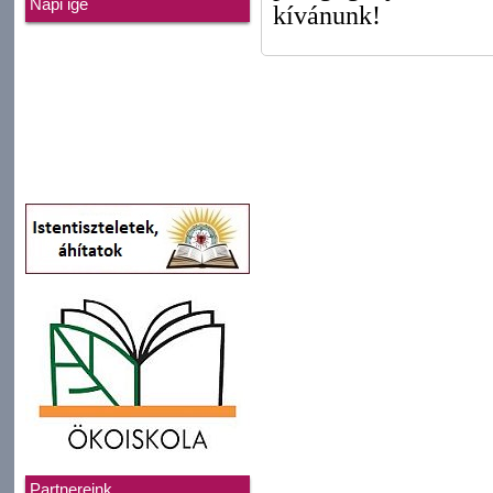
Napi ige
kívánunk!
Partnereink