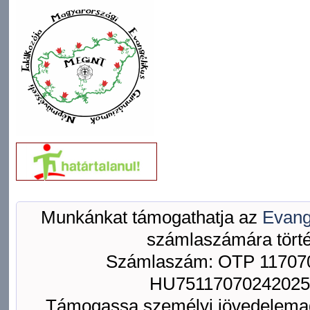
Munkánkat támogathatja az
Evang
számlaszámára törté
Számlaszám: OTP 117070
HU75117070242025
Támogassa személyi jövedelemad