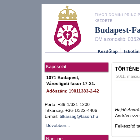
TIMOR DOMINI PRINCIP
KEZDETE
Budapest-F
OM azonosító: 0352
Kezdőlap
Iskolán
Kapcsolat
TÖRTÉNE
2011. március
1071 Budapest,
Városligeti fasor 17-21.
Adószám: 19011383-2-42
Porta: +36-1/321-1200
Hajdó Andr
Titkárság: +36-1/322-4406
András ezzel
E-mail:
titkarsag@fasori.hu
Bővebben...
Felkészítő t
Napi ige