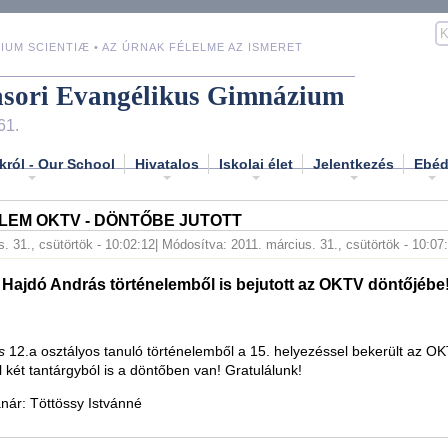
IUM SCIENTIÆ • AZ ÚRNAK FÉLELME AZ ISMERET
asori Evangélikus Gimnázium
61.
król - Our School
Hivatalos
Iskolai élet
Jelentkezés
Ebé
LEM OKTV - DÖNTŐBE JUTOTT
. 31., csütörtök - 10:02:12
| Módosítva: 2011. március. 31., csütörtök - 10:07
Hajdó András történelemből is bejutott az OKTV döntőjébe
ás
12.a osztályos tanuló történelemből a 15. helyezéssel bekerült az O
 két tantárgyból is a döntőben van! Gratulálunk!
anár: Töttössy Istvánné