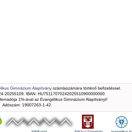
likus Gimnázium Alapítvány
számlaszámára történő befizetéssel.
24-20255109. IBAN: HU75117070242025510900000000.
emadója 1%-ával az Evangélikus Gimnázium Alapítványt!
Adószám: 19007263-1-42.
NAVA-pont
Rákóczi Szövetség
evangelikus.h