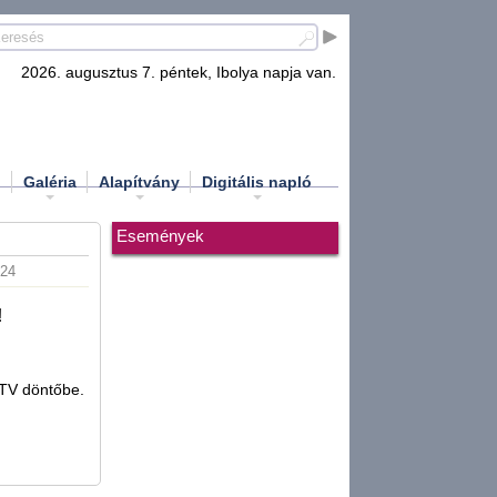
2026. augusztus 7. péntek, Ibolya napja van.
d
Galéria
Alapítvány
Digitális napló
Események
:24
!
KTV döntőbe.