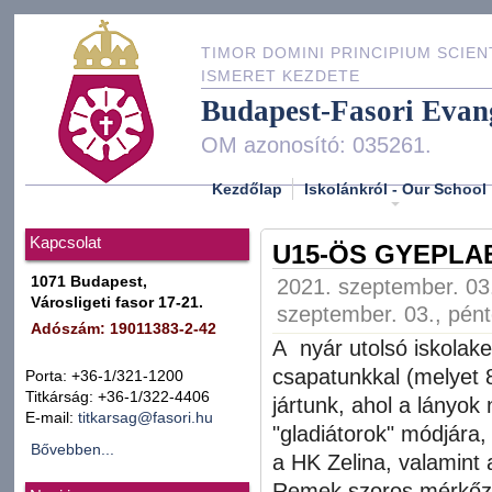
TIMOR DOMINI PRINCIPIUM SCIEN
ISMERET KEZDETE
Budapest-Fasori Evan
OM azonosító: 035261.
Kezdőlap
Iskolánkról - Our School
Kapcsolat
U15-ÖS GYEPL
1071 Budapest,
2021. szeptember. 03.
Városligeti fasor 17-21.
szeptember. 03., pént
Adószám: 19011383-2-42
A nyár utolsó iskolak
csapatunkkal
(melyet 8
Porta: +36-1/321-1200
Titkárság: +36-1/322-4406
jártunk, ahol a lányok
E-mail:
titkarsag@fasori.hu
"gladiátorok" módjára, 
Bővebben...
a HK Zelina, valamint
Remek szoros mérkőzé