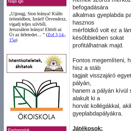
Napi ige
befogadására
alkalmas gyeplabda p
hasznos
mérföldkő volt ez a lá
későbbiekben sokat
profitálhatnak majd.
Fontos megemlíteni, h
hisz a stáb
tagjait visszajáró egye
pályán,
hanem a pályán kívül 
alakult ki a
horvát kollégákkal, ak
gyeplabdapályákra.
Játékosok:
Partnereink