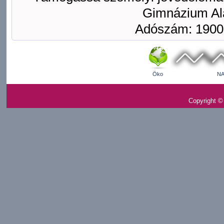
Gimnázium Ala
Adószám: 1900
Öko
NA
Copyright ©