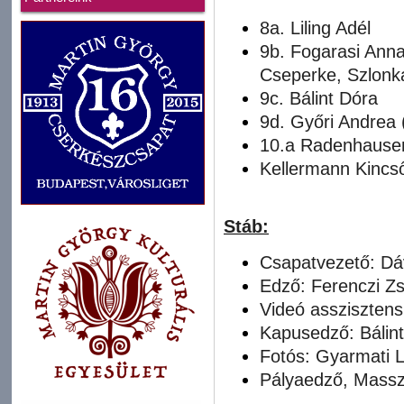
8a. Liling Adél
9b. Fogarasi Anna
Cseperke, Szlonk
9c. Bálint Dóra
9d. Győri Andrea 
10.a Radenhause
Kellermann Kincs
Stáb:
Csapatvezető: Dá
Edző: Ferenczi Zs
Videó assziszten
Kapusedző: Bálin
Fotós: Gyarmati 
Pályaedző, Massz