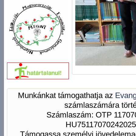
Munkánkat támogathatja az
Evang
számlaszámára törté
Számlaszám: OTP 117070
HU75117070242025
Támogassa személyi jövedelemad