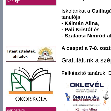
Napi ige
Iskolánkat a
Csillag
tanulója
- Kálmán Alina
,
- Páli Kristóf
és
- Szalacsi Nimród a
A csapat a 7-8. oszt
Gratulálunk a sz
Felkészítő tanáruk:
Partnereink