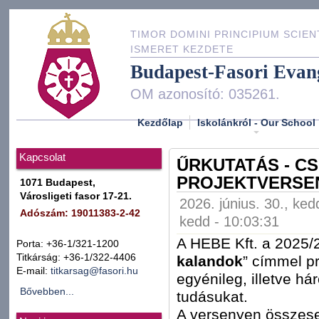
TIMOR DOMINI PRINCIPIUM SCIEN
ISMERET KEZDETE
Budapest-Fasori Evan
OM azonosító: 035261.
Kezdőlap
Iskolánkról - Our School
Kapcsolat
ŰRKUTATÁS - C
PROJEKTVERSEN
1071 Budapest,
Városligeti fasor 17-21.
2026. június. 30., ked
Adószám: 19011383-2-42
kedd - 10:03:31
A HEBE Kft. a 2025/
Porta: +36-1/321-1200
Titkárság: +36-1/322-4406
kalandok
” címmel pr
E-mail:
titkarsag@fasori.hu
egyénileg, illetve 
Bővebben...
tudásukat.
A versenyen összesen