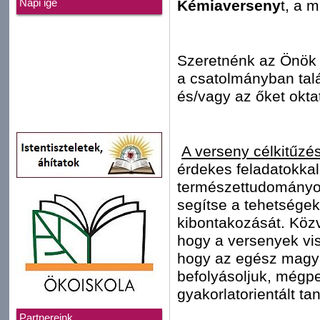
Kémiaverseny
t, a 
Napi ige
Szeretnénk az Önök 
a csatolmányban talá
és/vagy az őket okt
A verseny célkitűzé
érdekes feladatokkal
természettudományok
segítse a tehetségek
kibontakozását. Közve
hogy a versenyek vi
hogy az egész magya
befolyásoljuk, mégp
gyakorlatorientált ta
Partnereink