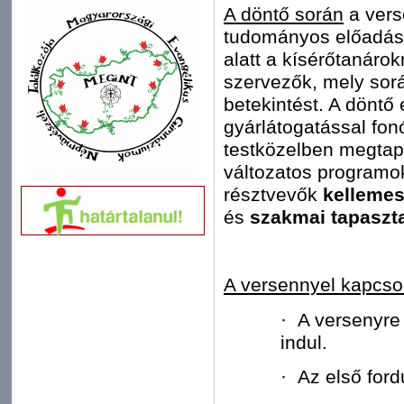
A döntő során
a vers
tudományos előadáson
alatt a kísérőtanáro
szervezők, mely sorá
betekintést. A dönt
gyárlátogatással fon
testközelben megtap
változatos programok
résztvevők
kelleme
és
szakmai tapaszt
A versennyel kapcsol
· A versenyre 
indul.
· Az első ford