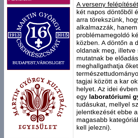
A verseny felépítését
két napos döntőből ép
arra törekszünk, ho
alkalmazzák, hanem 
problémamegoldó kés
közben. A döntőn a d
oldanak meg, illetve
mutatnak be előadáso
meghallgathatja őket
természettudományokb
tagjai között a kar o
helyet. Az idei évben
egy
laboratóriumi g
tudásukat, mellyel s
jelentkezését ebbe a
magasabb kategóriába
kell jelezni).