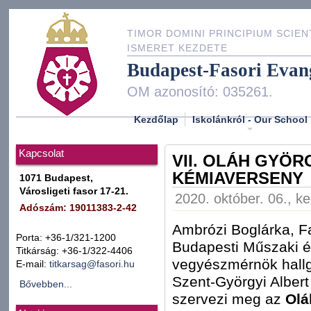
TIMOR DOMINI PRINCIPIUM SCIEN
ISMERET KEZDETE
Budapest-Fasori Evan
OM azonosító: 035261.
Kezdőlap
Iskolánkról - Our School
Kapcsolat
VII. OLÁH GYÖR
KÉMIAVERSENY
1071 Budapest,
Városligeti fasor 17-21.
2020. október. 06., k
Adószám: 19011383-2-42
Ambrózi Boglárka, F
Porta: +36-1/321-1200
Budapesti Műszaki 
Titkárság: +36-1/322-4406
vegyészmérnök hallg
E-mail:
titkarsag@fasori.hu
Szent-Györgyi Alber
Bővebben...
szervezi meg az
Olá