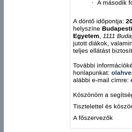
· A második fo
A döntő időpontja:
20
helyszíne
Budapesti
Egyetem
,
1111 Buda
jutott diákok, valam
teljes ellátást biztosí
További információké
honlapunkat:
olahve
alábbi e-mail címre:
Köszönöm a segítség
Tisztelettel és köszön
A főszervezők