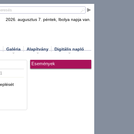
2026. augusztus 7. péntek, Ibolya napja van.
d
Galéria
Alapítvány
Digitális napló
Események
51
replését