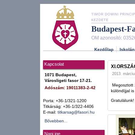
TIMOR DOMINI PRINCIP
KEZDETE
Budapest-F
OM azonosító: 0352
Kezdőlap
Iskolán
Kapcsolat
XI.ORSZ
2013. márciu
1071 Budapest,
Városligeti fasor 17-21.
Megosztott 1
Adószám: 19011383-2-42
különdíjjal i
Gratulálunk!
Porta: +36-1/321-1200
Titkárság: +36-1/322-4406
E-mail:
titkarsag@fasori.hu
Bővebben...
Napi ige