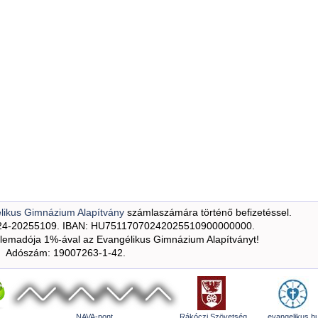
likus Gimnázium Alapítvány
számlaszámára történő befizetéssel.
24-20255109. IBAN: HU75117070242025510900000000.
emadója 1%-ával az Evangélikus Gimnázium Alapítványt!
Adószám: 19007263-1-42.
NAVA-pont
Rákóczi Szövetség
evangelikus.h