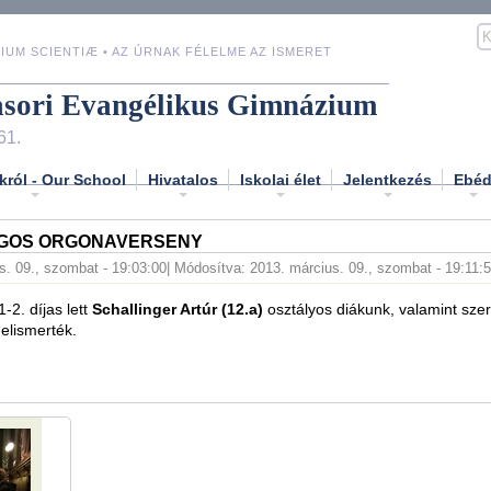
IUM SCIENTIÆ • AZ ÚRNAK FÉLELME AZ ISMERET
asori Evangélikus Gimnázium
61.
król - Our School
Hivatalos
Iskolai élet
Jelentkezés
Ebé
ÁGOS ORGONAVERSENY
s. 09., szombat - 19:03:00
| Módosítva: 2013. március. 09., szombat - 19:11:
-2. díjas lett
Schallinger Artúr (12.a)
osztályos diákunk, valamint sze
s elismerték.