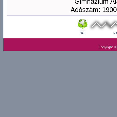
Gimnázium Ala
Adószám: 1900
Öko
NA
Copyright ©