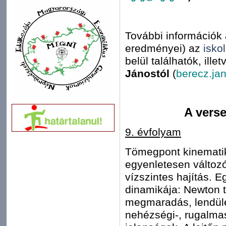
További információk a
eredményei) az
isko
belül találhatók, ill
Jánostól
(
berecz.j
A vers
9. évfolyam
Tömegpont kinematik
egyenletesen változ
vízszintes hajítás.
dinamikája: Newton t
megmaradás, lendület
nehézségi-, rugalmas