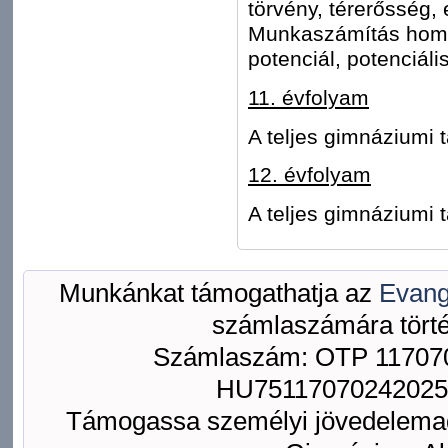
törvény, térerősség,
Munkaszámítás homo
potenciál, potenciáli
11. évfolyam
A teljes gimnáziumi 
12. évfolyam
A teljes gimnáziumi 
Munkánkat támogathatja az
Evang
számlaszámára törté
Számlaszám: OTP 117070
HU75117070242025
Támogassa személyi jövedelemad