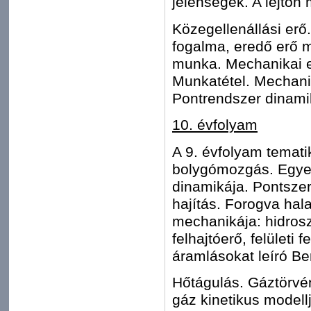
jelenségek. A lejtőn
Közegellenállási er
fogalma, eredő erő m
munka. Mechanikai en
Munkatétel. Mechani
Pontrendszer dinamik
10. évfolyam
A 9. évfolyam temati
bolygómozgás. Egyen
dinamikája. Pontsze
hajítás. Forogva hal
mechanikája: hidrosz
felhajtóerő, felületi 
áramlásokat leíró Ber
Hőtágulás. Gáztörvén
gáz kinetikus modellj