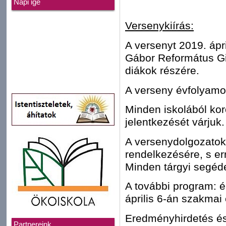
Napi ige
Versenykiírás:
A versenyt 2019. ápr
Gábor Református Gi
diákok részére.
A verseny évfolyamon
Minden iskolából kor
jelentkezését várjuk.
A versenydolgozatok 
rendelkezésére, s err
Minden tárgyi segéd
A további program: é
április 6-án szakmai 
Eredményhirdetés és 
Partnereink