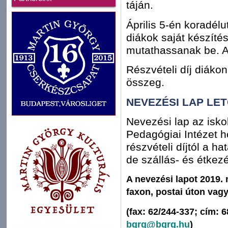
táján.
Április 5-én koradélu
diákok saját készíté
mutathassanak be. A
Részvételi díj diákon
összeg.
NEVEZÉSI LAP LE
Nevezési lap az iskol
Pedagógiai Intézet ho
részvételi díjtól a h
de szállás- és étkezé
A nevezési lapot 2019. 
faxon, postai úton vagy
(fax: 62/244-337; cím: 
bgrg@bgrg.hu
)