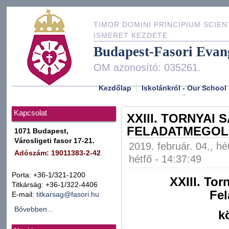
TIMOR DOMINI PRINCIPIUM SCIEN
ISMERET KEZDETE
Budapest-Fasori Evan
OM azonosító: 035261.
Kezdőlap
Iskolánkról - Our School
Kapcsolat
XXIII. TORNYAI
FELADATMEGOL
1071 Budapest,
Városligeti fasor 17-21.
2019. február. 04., hé
Adószám: 19011383-2-42
hétfő - 14:37:49
Porta: +36-1/321-1200
XXIII. To
Titkárság: +36-1/322-4406
Fe
E-mail:
titkarsag@fasori.hu
Bővebben...
k