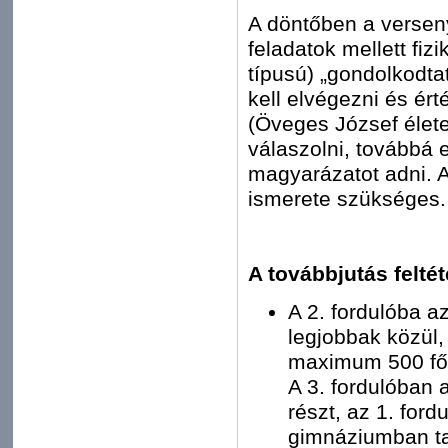
A döntőben a verse
feladatok mellett fiz
típusú) „gondolkodta
kell elvégezni és érté
(Öveges József élet
válaszolni, továbbá e
magyarázatot adni. A 
ismerete szükséges.
A továbbjutás felté
A 2. fordulóba az
legjobbak közül,
maximum 500 fő
A 3. fordulóban 
részt, az 1. ford
gimnáziumban t