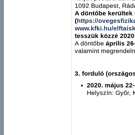
1092 Budapest, Ráday 
A döntőbe kerültek
(
https://ovegesfizi
www.kfki.hu/elftais
tesszük közzé 2020. 
A döntőbe
április 26
valamint megrendelni
3. forduló (országo
2020. május 22-
Helyszín: Győr,