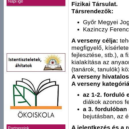
Napi ige
Fizikai Társulat.
Társrendezők:
Győr Megyei Jog
Kazinczy Ferenc
A verseny célja:
teh
megfigyelő, kísérlet
fejlesztése, stb.), a
kialakítása az anyao
(tanárok, tanulók) kö
A verseny hivatalos
A verseny kategóriá
az 1-2. forduló
diákok azonos fe
a 3. fordulóban
bejutásban, az é
A jelentkezés és a r
Partnereink