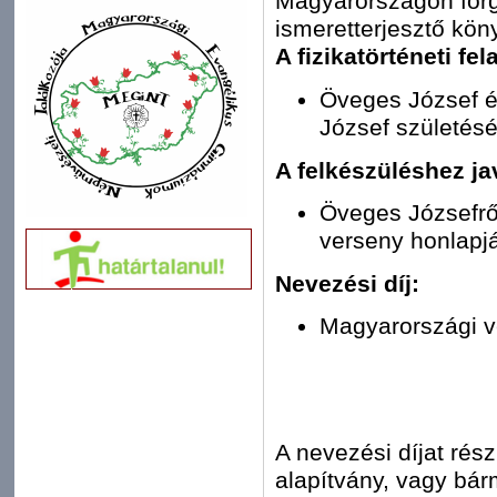
Magyarországon forg
ismeretterjesztő kön
A fizikatörténeti fe
Öveges József é
József születésé
A felkészüléshez ja
Öveges Józsefről
verseny honlapj
Nevezési díj:
Magyarországi v
A nevezési díjat rés
alapítvány, vagy bá