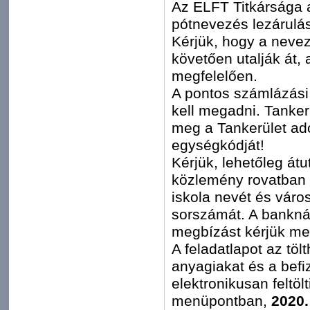
Az ELFT Titkársága a
pótnevezés lezárulá
Kérjük, hogy a nevez
követően utalják át,
megfelelően.
A pontos számlázási 
kell megadni. Tanker
meg a Tankerület adó
egységkódját!
Kérjük, lehetőleg átu
közlemény rovatban 
iskola nevét és váro
sorszámát. A banknál
megbízást kérjük mel
A feladatlapot az tölt
anyagiakat és a bef
elektronikusan feltö
menüpontban,
2020.