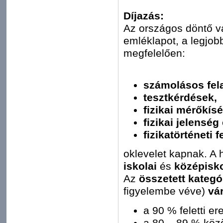
Díjazás:
Az országos döntő va
emléklapot, a legjo
megfelelően:
számolásos fel
tesztkérdések,
fizikai mérőkísér
fizikai jelenség
fizikatörténeti f
oklevelet kapnak. A 
iskolai
és
középisko
Az
összetett kategó
figyelembe véve)
vá
a 90 % feletti er
a 80 – 89 % közöt