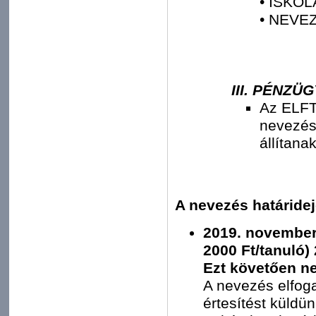
• ISKOL
• NEVE
III. PÉNZÜ
Az ELFT 
nevezésh
állítana
A nevezés határidej
2019. november 
2000 Ft/tanuló)
Ezt követően n
A nevezés elfog
értesítést küldün