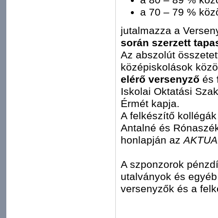
a 70 – 79 % közöt
jutalmazza a Versen
során szerzett tapas
Az abszolút összetet
középiskolások közö
elérő versenyző
és
Iskolai Oktatási Sza
Érmét kapja.
A felkészítő kollégá
Antalné és Rónaszéki
honlapján az
AKTUA
A szponzorok pénzdíj
utalványok és egyéb 
versenyzők és a felk