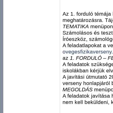
Az 1. forduló témája
meghatározásra. Táj
TEMATIKA
menüpont
Számolásos és teszt 
Íróeszköz, számológ
A feladatlapokat a ve
ovegesfizikaverseny
az
1. FORDULÓ – 
A feladatok szükség
iskolákban kérjük el
A javítási útmutató 2
verseny honlapjáról 
MEGOLDÁS
menüpo
A feladatok javítása 
nem kell beküldeni, 