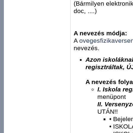
(Bármilyen elektronik
doc, ....)
A nevezés módja:
A
ovegesfizikaverse
nevezés.
Azon iskoláknak
regisztráltak,
A nevezés foly
I. Iskola re
menüpont
II. Versenyz
UTÁN!!
• Bejele
• ISKOL