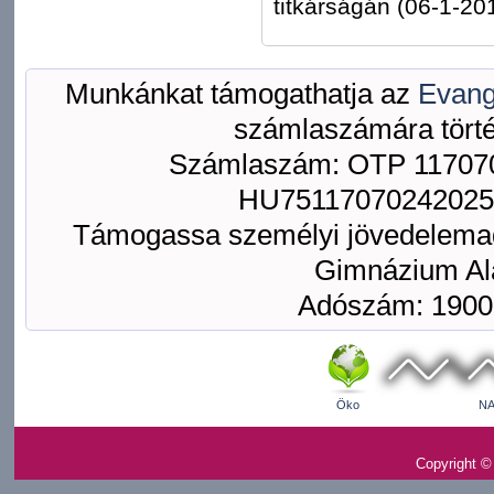
titkárságán (06-1-2
Munkánkat támogathatja az
Evang
számlaszámára törté
Számlaszám: OTP 117070
HU75117070242025
Támogassa személyi jövedelemad
Gimnázium Ala
Adószám: 1900
Öko
NA
Copyright ©