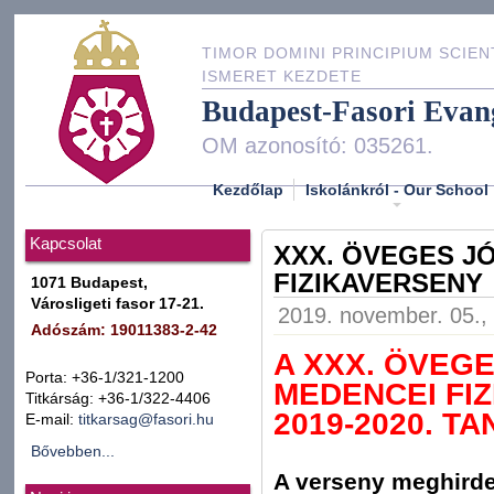
TIMOR DOMINI PRINCIPIUM SCIEN
ISMERET KEZDETE
Budapest-Fasori Evan
OM azonosító: 035261.
Kezdőlap
Iskolánkról - Our School
Kapcsolat
XXX. ÖVEGES J
FIZIKAVERSENY
1071 Budapest,
Városligeti fasor 17-21.
2019. november. 05., 
Adószám: 19011383-2-42
A XXX. ÖVEG
Porta: +36-1/321-1200
MEDENCEI FI
Titkárság: +36-1/322-4406
2019-2020. TA
E-mail:
titkarsag@fasori.hu
Bővebben...
A verseny meghirde