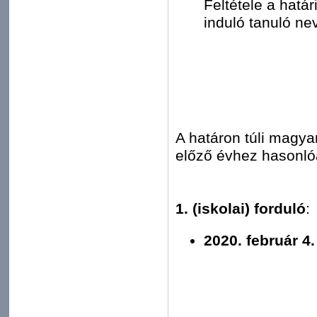
Feltétele a hatá
induló tanuló ne
A határon túli magya
előző évhez hasonlóa
1. (iskolai) forduló
:
2020. február 4