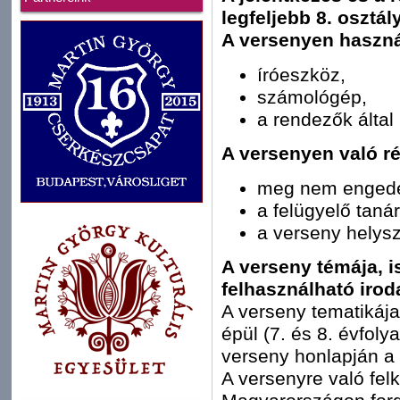
legfeljebb 8. osztál
A versenyen haszná
íróeszköz,
számológép,
a rendezők által 
A versenyen való ré
meg nem engedet
a felügyelő taná
a verseny helysz
A verseny témája, 
felhasználható irod
A verseny tematikája
épül (7. és 8. évfoly
verseny honlapján a
A versenyre való fel