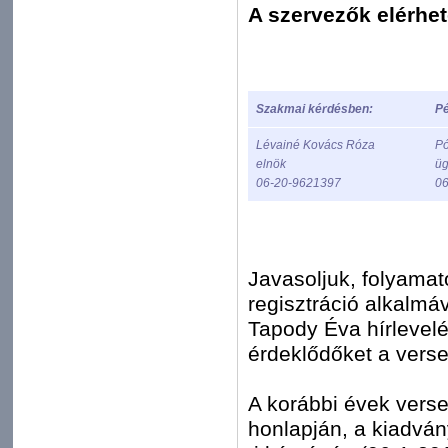
A szervezők elérhe
Szakmai kérdésben:
Pé
Lévainé Kovács Róza
Pó
elnök
üg
06-20-9621397
06
Javasoljuk, folyamat
regisztráció alkalmá
Tapody Éva hírlevelé
érdeklődőket a verse
A korábbi évek vers
honlapján, a kiadván