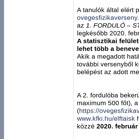
A tanulók által elért
ovegesfizikaverseny
az
1. FORDULÓ – S
legkésőbb 2020. febr
A statisztikai felül
lehet több a beneve
Akik a megadott határi
további versenyből 
belépést az adott m
A 2. fordulóba beker
maximum 500 főt), a 
(
https://ovegesfizik
www.kfki.hu/elftaisk
h
közzé
2020. február