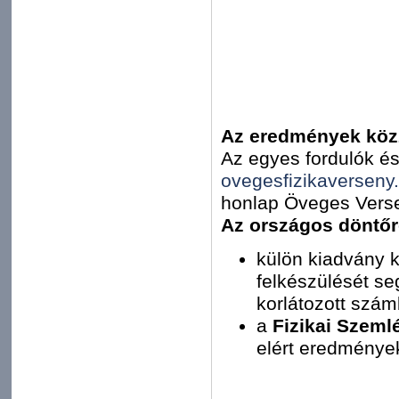
Az eredmények köz
Az egyes fordulók é
ovegesfizikaverseny
honlap Öveges Verse
Az országos döntőr
külön kiadvány k
felkészülését se
korlátozott szá
a
Fizikai Szeml
elért eredménye