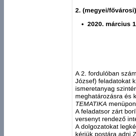
2. (megyei/fővárosi)
2020. március 1
A 2. fordulóban számo
József) feladatokat 
ismeretanyag szinté
meghatározásra és k
TEMATIKA
menüpont
A feladatsor zárt bo
versenyt rendező in
A dolgozatokat leg
kérjük postára adni 