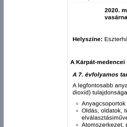
2020. m
vasárna
Helyszíne:
Eszterh
A Kárpát-medencei 
A 7. évfolyamos ta
A legfontosabb anya
dioxid) tulajdonsága
Anyagcsoportok (
Oldás, oldatok, 
elválasztásiműv
Atomszerkezet, 