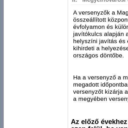
A versenyzők a Mag
összeállított közpon
évfolyamon és külön
javítókulcs alapján 
helyszíni javítás és
kihirdeti a helyezés
országos döntőbe.
Ha a versenyző a me
megadott időpontban
versenyzőt kizárja 
a megyében versenye
Az előző évekhez