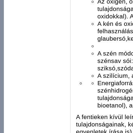
Az oxigén, o
tulajdonsága
oxidokkal). 
A kén és oxi
felhasználása
glaubersó,k
A szén módos
szénsav sói:
sziksó,szód
A szilícium, 
Energiaforrá
szénhidrogén
tulajdonsága
bioetanol), 
A fentieken kívül le
tulajdonságainak, k
egyenletek írása is)