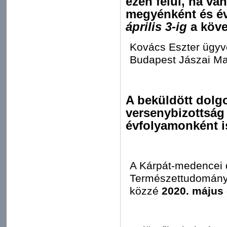
ezen felül, ha van
megyénként és é
április 3-ig
a köve
Kovács Eszter ügyv
Budapest Jászai Mar
A beküldött dolg
versenybizottság 
évfolyamonként i
A Kárpát-medencei 
Természettudomány
közzé
2020. május