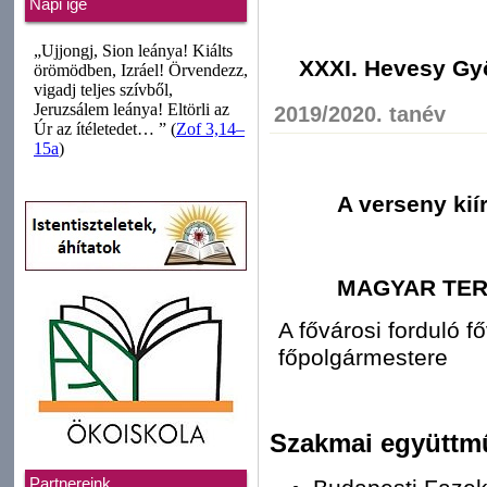
Napi ige
XXXI. Hevesy Gy
2019/2020. tanév
A verseny kií
MAGYAR TER
A fővárosi forduló 
főpolgármestere
Szakmai együttm
Partnereink