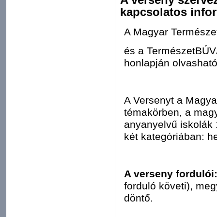
kapcsolatos info
A Magyar Termész
és a Természe
honlapján olvasható
A Versenyt a Magya
témakörben, a magya
anyanyelvű iskolák 
két kategóriában: h
A verseny fordulói
forduló követi), me
döntő.