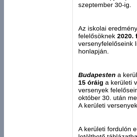
szeptember 30-ig.
Az iskolai eredmény
felelősöknek
2020. 
versenyfelelőseink 
honlapján.
Budapesten
a kerü
15 óráig
a kerületi 
versenyek felelősei
október 30. után m
A kerületi versenyek
A kerületi fordulón
letölthető táblázatb