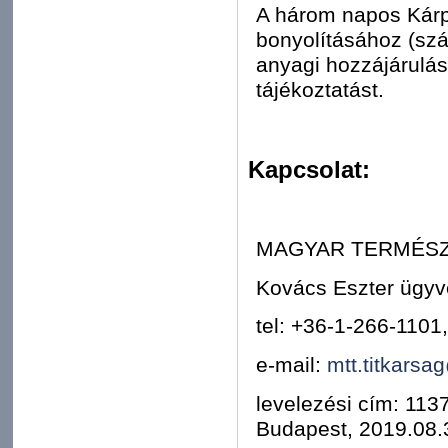
A három napos Kárp
bonyolításához (szál
anyagi hozzájárulá
tájékoztatást.
Kapcsolat:
MAGYAR TERMÉSZ
Kovács Eszter ügyv
tel: +36-1-266-1101
e-mail:
mtt.titkarsa
levelezési cím: 113
Budapest, 2019.08.