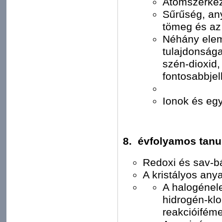
Atomszerkez
Sűrűség, an
tömeg és az
Néhány elem
tulajdonságai
szén-dioxid,
fontosabbjel
Ionok és eg
8. évfolyamos tanul
Redoxi és sav-b
A kristályos any
A halogénele
hidrogén-klo
reakcióifém