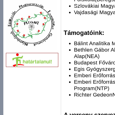
Szlovákiai Mag
Vajdasági Magya
Támogatóink:
Bálint Analitika 
Bethlen Gábor A
Alap(NEA)
Budapest Fővár
Egis Gyógyszerg
Emberi Erőforrá
Emberi Erőforrá
Program(NTP)
Richter GedeonN
A verseny szervez