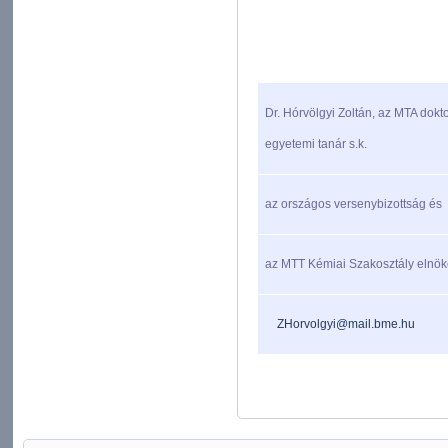
Dr. Hórvölgyi Zoltán, az MTA dokt
egyetemi tanár s.k.
az országos versenybizottság és
az MTT Kémiai Szakosztály elnö
ZHorvolgyi@mail.bme.hu