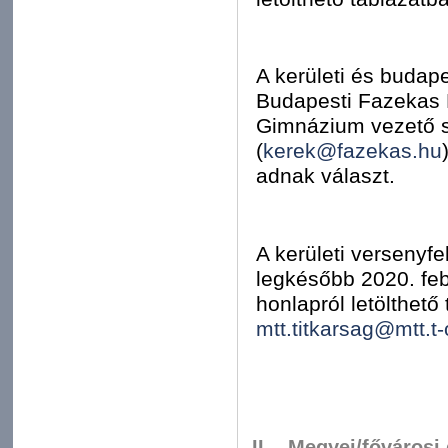
A kerületi és budap
Budapesti Fazekas M
Gimnázium vezető s
(
kerek@fazekas.hu
adnak választ.
A kerületi versenyfe
legkésőbb 2020. fe
honlapról letölthető
mtt.titkarsag@mtt.t
II. Megyei/fővárosi 