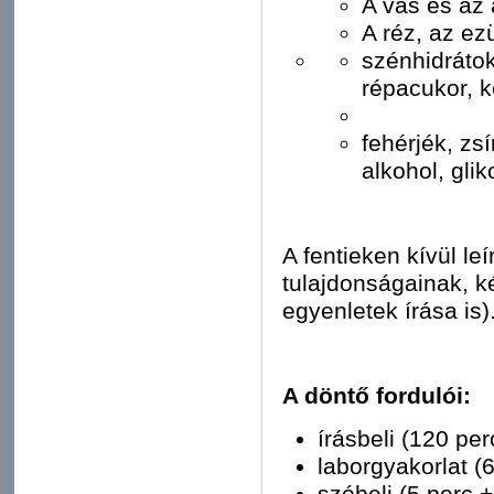
A vas és az 
A réz, az ez
szénhidrátok
répacukor, k
fehérjék, zsí
alkohol, gli
A fentieken kívül le
tulajdonságainak, k
egyenletek írása is)
A döntő fordulói:
írásbeli (120 pe
laborgyakorlat (
szóbeli (5 perc 