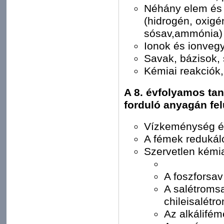
Néhány elem és 
(hidrogén, oxigén
sósav,ammónia)
Ionok és ionveg
Savak, bázisok,
Kémiai reakciók
A 8. évfolyamos tan
forduló anyagán fel
Vízkeménység és
A fémek redukál
Szervetlen kémia
A foszforsav 
A salétromsa
chileisalétr
Az alkálifém