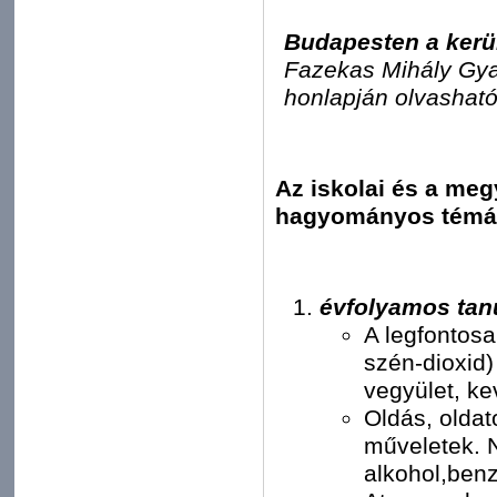
Budapesten a kerü
Fazekas Mihály Gya
honlapján olvasható
Az iskolai és a meg
hagyományos témá
évfolyamos tan
A legfontosa
szén-dioxid)
vegyület, ke
Oldás, oldat
műveletek. 
alkohol,benz