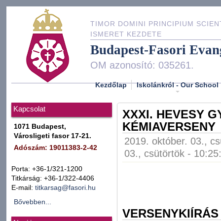
TIMOR DOMINI PRINCIPIUM SCIEN
ISMERET KEZDETE
Budapest-Fasori Evan
OM azonosító: 035261.
Kezdőlap
Iskolánkról - Our School
Kapcsolat
XXXI. HEVESY 
KÉMIAVERSENY
1071 Budapest,
Városligeti fasor 17-21.
2019. október. 03., cs
Adószám: 19011383-2-42
03., csütörtök - 10:25
Porta: +36-1/321-1200
Titkárság: +36-1/322-4406
E-mail:
titkarsag@fasori.hu
Bővebben...
VERSENYKIÍRÁS