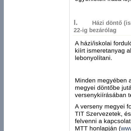
I.
Házi döntő (is
22-ig bezárólag
A házi/iskolai fordu
kiírt ismeretanyag a
lebonyolítani.
Minden megyében a 
megyei döntőbe jutás
versenykiírásában t
A verseny megyei fo
TIT Szervezetek, és 
felvenni a kapcsola
MTT honlapján (
www