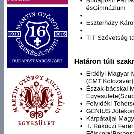
Budapesti Fazek
ésGimnázium
Eszterházy Káro
TIT Szövetség t
Határon túli szak
Erdélyi Magyar
(EMT,Kolozsvár)
Észak-bácskai 
Egyesülete(Sza
Felvidéki Tehet
GENIUS Jótékony
Kárpátaljai Mag
II. Rákóczi Fere
Főiskola(Beregs