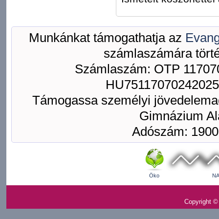
Munkánkat támogathatja az
Evang
számlaszámára törté
Számlaszám: OTP 117070
HU75117070242025
Támogassa személyi jövedelemad
Gimnázium Ala
Adószám: 1900
Öko
NA
Copyright ©