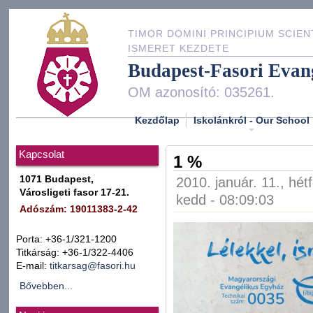
TIMOR DOMINI PRINCIPIUM SCIEN
ISMERET KEZDETE
Budapest-Fasori Evan
OM azonosító: 035261.
Kezdőlap
Iskolánkról - Our School
Kapcsolat
1 %
1071 Budapest,
2010. január. 11., hét
Városligeti fasor 17-21.
kedd - 08:09:03
Adószám: 19011383-2-42
Porta: +36-1/321-1200
Titkárság: +36-1/322-4406
E-mail:
titkarsag@fasori.hu
Bővebben...