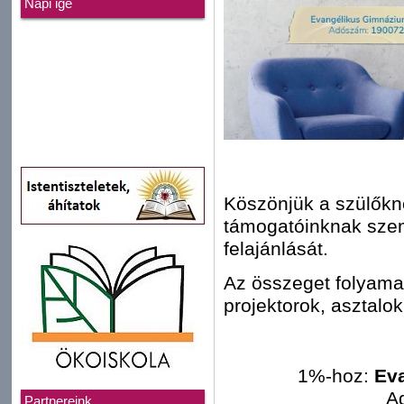
Napi ige
Köszönjük a szülőkn
támogatóinknak sze
felajánlását.
Az összeget folyama
projektorok, asztalok,
1%-hoz:
Ev
A
Partnereink