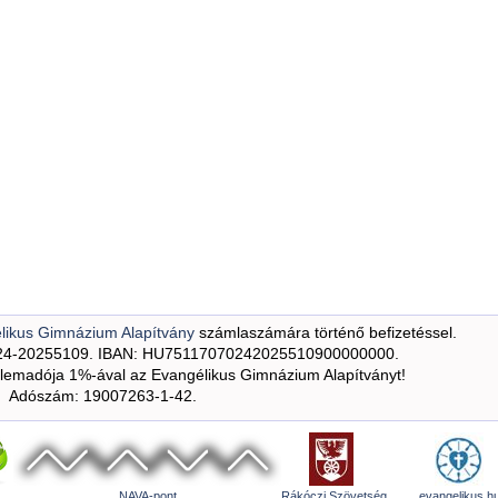
likus Gimnázium Alapítvány
számlaszámára történő befizetéssel.
24-20255109. IBAN: HU75117070242025510900000000.
emadója 1%-ával az Evangélikus Gimnázium Alapítványt!
Adószám: 19007263-1-42.
NAVA-pont
Rákóczi Szövetség
evangelikus.h