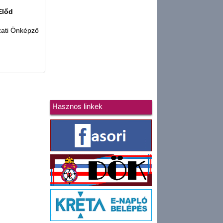
Előd
zati Önképző
Hasznos linkek