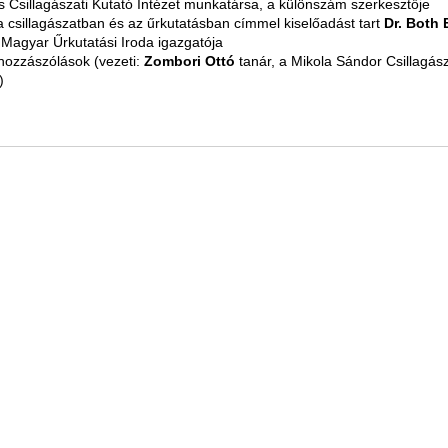
 Csillagászati Kutató Intézet munkatársa, a különszám szerkesztője
 csillagászatban és az űrkutatásban címmel kiselőadást tart
Dr. Both 
a Magyar Űrkutatási Iroda igazgatója
hozzászólások (vezeti:
Zombori Ottó
tanár, a Mikola Sándor Csillagás
)