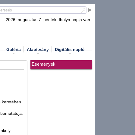
2026. augusztus 7. péntek, Ibolya napja van.
d
Galéria
Alapítvány
Digitális napló
Események
e keretében
 bemutatója:
onkoly-