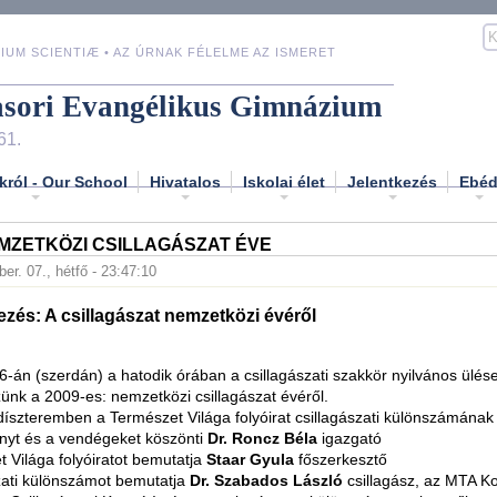
IUM SCIENTIÆ • AZ ÚRNAK FÉLELME AZ ISMERET
asori Evangélikus Gimnázium
61.
król - Our School
Hivatalos
Iskolai élet
Jelentkezés
Ebé
EMZETKÖZI CSILLAGÁSZAT ÉVE
er. 07., hétfő - 23:47:10
és: A csillagászat nemzetközi évéről
6-án (szerdán) a hatodik órában a csillagászati szakkör nyilvános ülés
nk a 2009-es: nemzetközi csillagászat évéről.
 díszteremben a Természet Világa folyóirat csillagászati különszámának
nyt és a vendégeket köszönti
Dr. Roncz Béla
igazgató
t Világa folyóiratot bemutatja
Staar Gyula
főszerkesztő
szati különszámot bemutatja
Dr. Szabados László
csillagász, az MTA K