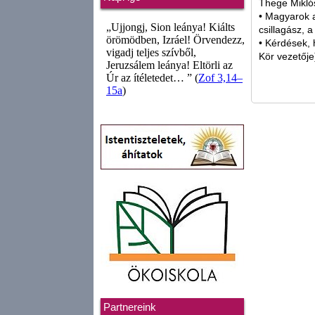
Thege Miklós
• Magyarok a
csillagász, 
• Kérdések, 
Kör vezetője
Partnereink