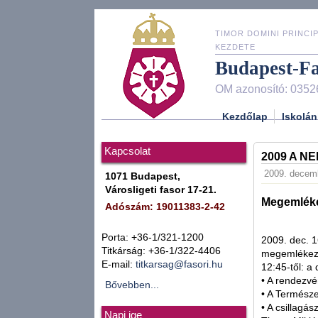
TIMOR DOMINI PRINCIP
KEZDETE
Budapest-F
OM azonosító: 0352
Kezdőlap
Iskolán
Kapcsolat
2009 A N
2009. decemb
1071 Budapest,
Városligeti fasor 17-21.
Megemlékez
Adószám: 19011383-2-42
Porta: +36-1/321-1200
2009. dec. 1
Titkárság: +36-1/322-4406
megemlékezü
E-mail:
titkarsag@fasori.hu
12:45-től: a
• A rendezvé
Bővebben...
• A Természe
• A csillagá
Napi ige