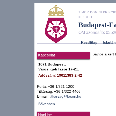
TIMOR DOMINI PRINCIP
KEZDETE
Budapest-F
OM azonosító: 0352
Kezdőlap
Iskolán
Sajnos a kért 
Kapcsolat
1071 Budapest,
Városligeti fasor 17-21.
Adószám: 19011383-2-42
Porta: +36-1/321-1200
Titkárság: +36-1/322-4406
E-mail:
titkarsag@fasori.hu
Bővebben...
Napi ige