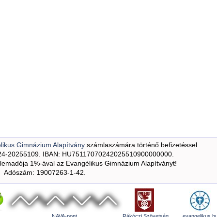
likus Gimnázium Alapítvány
számlaszámára történő befizetéssel.
24-20255109. IBAN: HU75117070242025510900000000.
emadója 1%-ával az Evangélikus Gimnázium Alapítványt!
Adószám: 19007263-1-42.
NAVA-pont
Rákóczi Szövetség
evangelikus.h