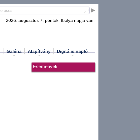
2026. augusztus 7. péntek, Ibolya napja van.
d
Galéria
Alapítvány
Digitális napló
Események