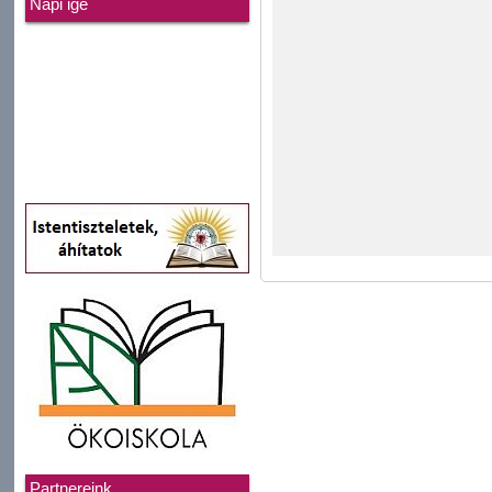
Napi ige
Partnereink