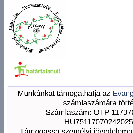
Munkánkat támogathatja az
Evang
számlaszámára törté
Számlaszám: OTP 117070
HU75117070242025
Támogassa személyi jövedelemad