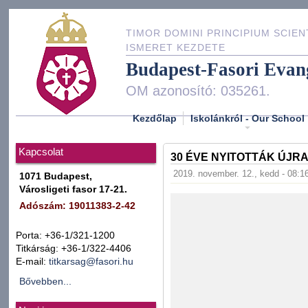
TIMOR DOMINI PRINCIPIUM SCIEN
ISMERET KEZDETE
Budapest-Fasori Evan
OM azonosító: 035261.
Kezdőlap
Iskolánkról - Our School
Kapcsolat
30 ÉVE NYITOTTÁK ÚJRA
2019. november. 12., kedd - 08:1
1071 Budapest,
Városligeti fasor 17-21.
Adószám: 19011383-2-42
Porta: +36-1/321-1200
Titkárság: +36-1/322-4406
E-mail:
titkarsag@fasori.hu
Bővebben...