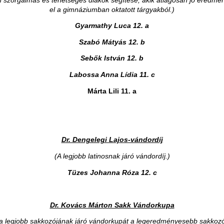
an szorgalmas és tehetséges diákok segítése, akik átlagosan jó eredmé
el a gimnáziumban oktatott tárgyakból.)
Gyarmathy Luca 12. a
Szabó Mátyás 12. b
Sebők István 12. b
Labossa Anna Lídia 11. c
Márta Lili 11. a
Dr. Dengelegi Lajos-vándordíj
(A legjobb latinosnak járó vándordíj.)
Tüzes Johanna Róza 12. c
Dr. Kovács Márton Sakk Vándorkupa
la legjobb sakkozójának járó vándorkupát a legeredményesebb sakkoz