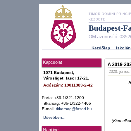
TIMOR DOMINI PRINCIP
KEZDETE
Budapest-F
OM azonosító: 0352
Kezdőlap
Iskolán
Kapcsolat
A 2019-2
2020. június.
1071 Budapest,
Városligeti fasor 17-21.
A
Adószám: 19011383-2-42
Porta: +36-1/321-1200
Titkárság: +36-1/322-4406
E-mail:
titkarsag@fasori.hu
Bővebben...
(Kiemelked
Napi ige