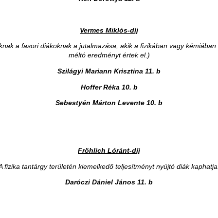
Vermes Miklós-díj
knak a fasori diákoknak a jutalmazása, akik a fizikában vagy kémiában
méltó eredményt értek el.)
Szilágyi Mariann Krisztina 11. b
Hoffer Réka 10. b
Sebestyén Márton Levente 10. b
Fröhlich Lóránt-díj
A fizika tantárgy területén kiemelkedő teljesítményt nyújtó diák kaphatja
Daróczi Dániel
János
11. b