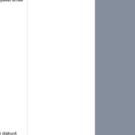
nyeket érnek
ó diákunk