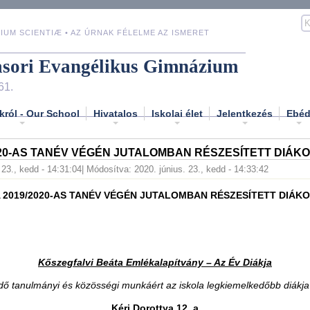
IUM SCIENTIÆ • AZ ÚRNAK FÉLELME AZ ISMERET
asori Evangélikus Gimnázium
61.
król - Our School
Hivatalos
Iskolai élet
Jelentkezés
Ebé
020-AS TANÉV VÉGÉN JUTALOMBAN RÉSZESÍTETT DIÁK
 23., kedd - 14:31:04
| Módosítva: 2020. június. 23., kedd - 14:33:42
 2019/2020-AS TANÉV VÉGÉN JUTALOMBAN RÉSZESÍTETT DIÁK
Kőszegfalvi Beáta Emlékalapítvány – Az Év Diákja
ő tanulmányi és közösségi munkáért az iskola legkiemelkedőbb diákja
Kéri Dorottya 12. a