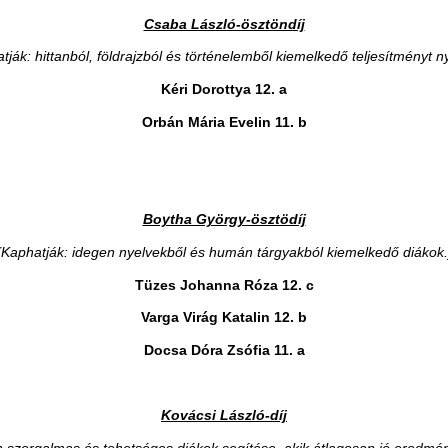
Csaba László-ösztöndíj
tják: hittanból, földrajzból és történelemből kiemelkedő teljesítményt ny
Kéri Dorottya 12. a
Orbán Mária Evelin 11. b
Boytha György-ösztödíj
(Kaphatják: idegen nyelvekből és humán tárgyakból kiemelkedő diákok.
Tüzes Johanna Róza 12. c
Varga Virág Katalin 12. b
Docsa Dóra Zsófia 11. a
Kovácsi László-díj