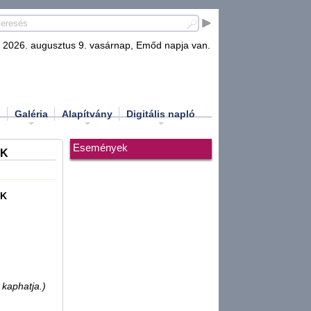
2026. augusztus 9. vasárnap, Emőd napja van.
d
Galéria
Alapítvány
Digitális napló
Események
OK
OK
 kaphatja.)