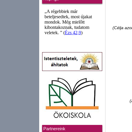
(Célja azo
(
Partnereink