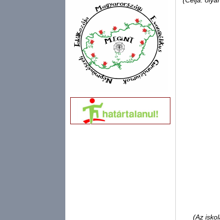
(Célja: oly
(Az isko