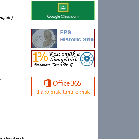
újtók.)
)