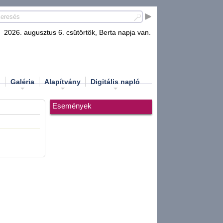
2026. augusztus 6. csütörtök, Berta napja van.
d
Galéria
Alapítvány
Digitális napló
Események