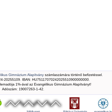
likus Gimnázium Alapítvány
számlaszámára történő befizetéssel.
24-20255109. IBAN: HU75117070242025510900000000.
emadója 1%-ával az Evangélikus Gimnázium Alapítványt!
Adószám: 19007263-1-42.
NAVA-pont
Rákóczi Szövetség
evangelikus.h