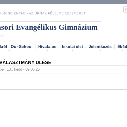
IUM SCIENTIÆ • AZ ÚRNAK FÉLELME AZ ISMERET
asori Evangélikus Gimnázium
61.
król - Our School
Hivatalos
Iskolai élet
Jelentkezés
Ebé
I VÁLASZTMÁNY ÜLÉSE
er. 13., kedd - 09:06:25