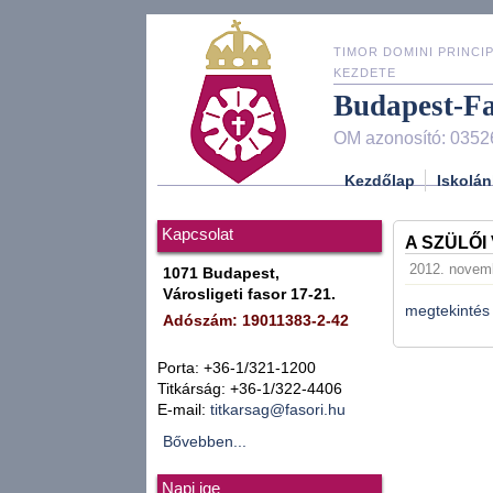
TIMOR DOMINI PRINCIP
KEZDETE
Budapest-F
OM azonosító: 0352
Kezdőlap
Iskolán
Kapcsolat
A SZÜLŐ
2012. novemb
1071 Budapest,
Városligeti fasor 17-21.
megtekintés
Adószám: 19011383-2-42
Porta: +36-1/321-1200
Titkárság: +36-1/322-4406
E-mail:
titkarsag@fasori.hu
Bővebben...
Napi ige