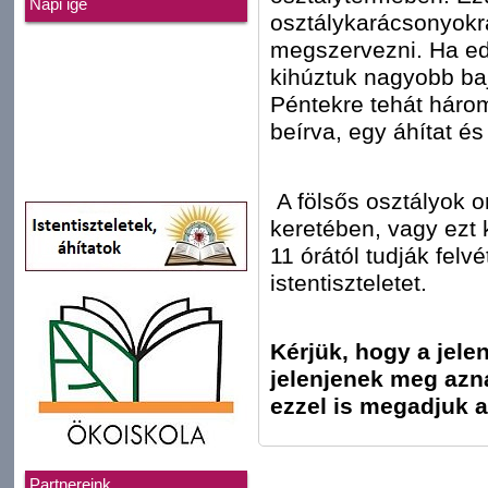
Napi ige
osztálykarácsonyokra
megszervezni. Ha e
kihúztuk nagyobb baj
Péntekre tehát három
beírva, egy áhítat és
A fölsős osztályok o
keretében, vagy ezt
11 órától tudják felv
istentiszteletet.
Kérjük, hogy a jele
jelenjenek meg azn
ezzel is megadjuk a
Partnereink