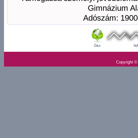
Gimnázium Ala
Adószám: 1900
Öko
NA
Copyright ©