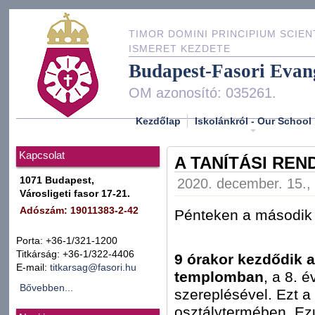
TIMOR DOMINI PRINCIPIUM SCIEN
ISMERET KEZDETE
Budapest-Fasori Evan
OM azonosító: 035261.
Kezdőlap
Iskolánkról - Our School
Kapcsolat
A TANÍTÁSI REND
1071 Budapest,
2020. december. 15., 
Városligeti fasor 17-21.
Adószám: 19011383-2-42
Pénteken a második ó
Porta: +36-1/321-1200
Titkárság: +36-1/322-4406
9 órakor kezdődik a
E-mail:
titkarsag@fasori.hu
templomban
, a 8. 
Bővebben...
szereplésével. Ezt a 
osztálytermében. Ezu