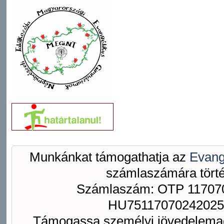
Munkánkat támogathatja az
Evang
számlaszámára törté
Számlaszám: OTP 117070
HU75117070242025
Támogassa személyi jövedelemad