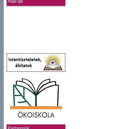
Napi ige
Partnereink