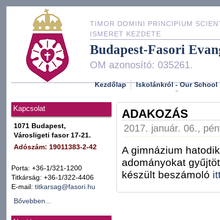
TIMOR DOMINI PRINCIPIUM SCIEN
ISMERET KEZDETE
Budapest-Fasori Evan
OM azonosító: 035261.
Kezdőlap
Iskolánkról - Our School
Kapcsolat
ADAKOZÁS
1071 Budapest,
2017. január. 06., pén
Városligeti fasor 17-21.
Adószám: 19011383-2-42
A gimnázium hatodik
adományokat gyűjtött
Porta: +36-1/321-1200
készült beszámoló
it
Titkárság: +36-1/322-4406
E-mail:
titkarsag@fasori.hu
Bővebben...