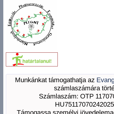
Munkánkat támogathatja az
Evang
számlaszámára törté
Számlaszám: OTP 117070
HU75117070242025
Támogassa személyi jövedelemad